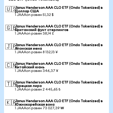
Janus Henderson AAA CLO ETF (Ondo Tokenized) в
🇺🇸
Доллар США
1 JAAAon равен 51,32 $
Janus Henderson AAA CLO ETF (Ondo Tokenized) в
🇬🇧
Британский фунт стерлингов
1 JAAAon равен 38,14 £
Janus Henderson AAA CLO ETF (Ondo Tokenized) в
🇯🇵
Японская иена
1 JAAAon равен 8 132,13 ¥
Janus Henderson AAA CLO ETF (Ondo Tokenized) в
🇨🇳
Китайский юань
1 JAAAon равен 346,37 ¥
Janus Henderson AAA CLO ETF (Ondo Tokenized) в
🇹🇷
Турецкая лира
1 JAAAon равен 2 445,65 ₺
Janus Henderson AAA CLO ETF (Ondo Tokenized) в
🇰🇷
Южнокорейская вона
1 JAAAon равен 73 027,39 ₩