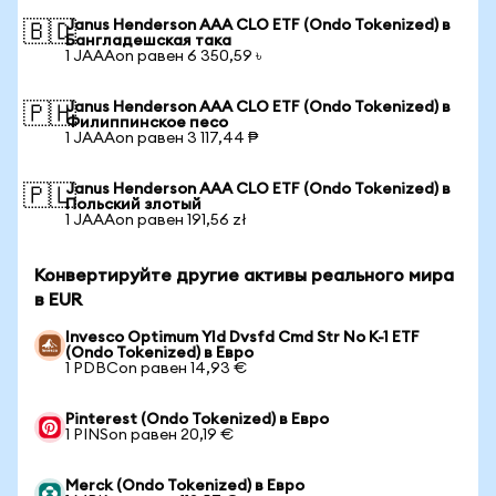
Janus Henderson AAA CLO ETF (Ondo Tokenized) в
🇧🇩
Бангладешская така
1 JAAAon равен 6 350,59 ৳
Janus Henderson AAA CLO ETF (Ondo Tokenized) в
🇵🇭
Филиппинское песо
1 JAAAon равен 3 117,44 ₱
Janus Henderson AAA CLO ETF (Ondo Tokenized) в
🇵🇱
Польский злотый
1 JAAAon равен 191,56 zł
Конвертируйте другие активы реального мира
в EUR
Invesco Optimum Yld Dvsfd Cmd Str No K-1 ETF
(Ondo Tokenized) в Евро
1 PDBCon равен 14,93 €
Pinterest (Ondo Tokenized) в Евро
1 PINSon равен 20,19 €
Merck (Ondo Tokenized) в Евро