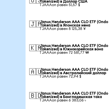
🇺🇸
Tokenized) в Доллар США
1 JAAAon равен 51,57 $
Janus Henderson AAA CLO ETF (Ondo
🇯🇵
Tokenized) в Японская иена
1 JAAAon равен 8 125,38 ¥
Janus Henderson AAA CLO ETF (Ondo
🇰🇷
Tokenized) в Южнокорейская вона
1 JAAAon равен 72 581,77 ₩
Janus Henderson AAA CLO ETF (Ondo
🇦🇺
Tokenized) в Австралийский доллар
1 JAAAon равен 72,94 $
Janus Henderson AAA CLO ETF (Ondo
🇧🇩
Tokenized) в Бангладешская така
1 JAAAon равен 6 383,06 ৳