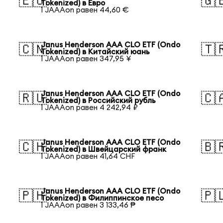
🇪🇺
🇬
Tokenized) в Евро
1 JAAAon равен 44,60 €
Janus Henderson AAA CLO ETF (Ondo
🇨🇳
🇹
Tokenized) в Китайский юань
1 JAAAon равен 347,95 ¥
Janus Henderson AAA CLO ETF (Ondo
🇷🇺
🇨
Tokenized) в Российский рубль
1 JAAAon равен 4 242,94 ₽
Janus Henderson AAA CLO ETF (Ondo
🇨🇭
🇧
Tokenized) в Швейцарский франк
1 JAAAon равен 41,64 CHF
Janus Henderson AAA CLO ETF (Ondo
🇵🇭
🇵
Tokenized) в Филиппинское песо
1 JAAAon равен 3 133,46 ₱