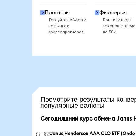
Прогнозы
Фьючерсы
Торгуйте JAAAon и
Лонг или шорт
на рынках
токенов с плеч
криптопрогнозов.
до 50x.
Посмотрите результаты ко
популярные валюты
Сегодняшний курс обмена Janus H
Janus Henderson AAA CLO ETF (Ondo