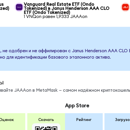
us
Vanguard Real Estate ETF (Ondo
zed)
Tokenized) в Janus Henderson AAA CLO
ETF (Ondo Tokenized)
1 VNQon равен 1,9333 JAAAon
, не одобрен и не аффилирован с Janus Henderson AAA CLO 
но для идентификации базового эталонного актива.
ы
нивайте JAAAon в MetaMask — самом надёжном криптокошель
App Store
Оценок
Скачать
Рейтинг
Загрузо