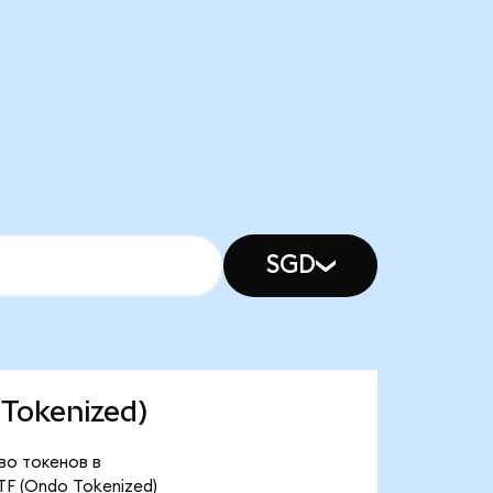
SGD
 Tokenized)
во токенов в
F (Ondo Tokenized)