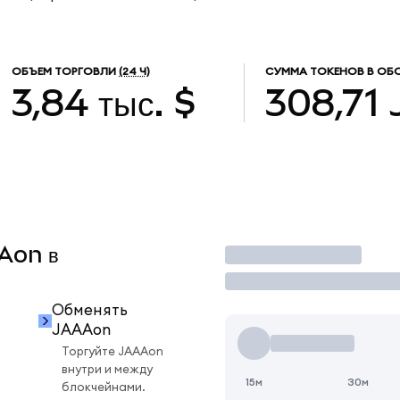
ОБЪЕМ ТОРГОВЛИ
(24 Ч)
СУММА ТОКЕНОВ В ОБ
3,84 тыс. $
308,71
AAon в
Торговать
Обменять
JAAAon
Торгуйте JAAAon
внутри и между
15м
30м
блокчейнами.