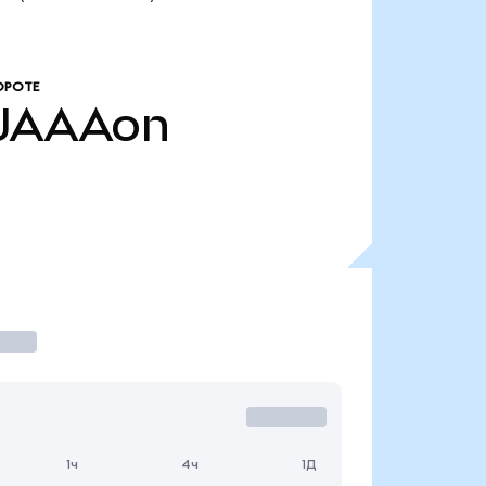
ОРОТЕ
JAAAon
1ч
4ч
1Д