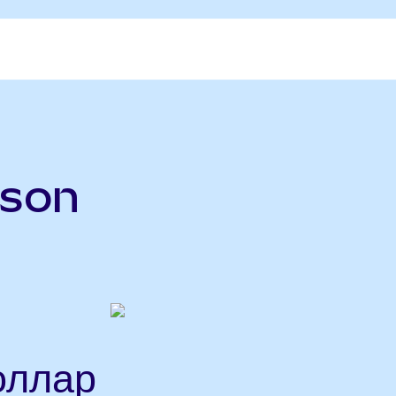
rson
оллар