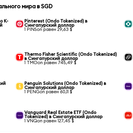
ального мира в SGD
o K-
Pinterest (Ondo Tokenized) в
ий
Сингапурский доллар
1 PINSon равен 29,63 $
Thermo Fisher Scientific (Ondo Tokenized)
в Сингапурский доллар
1 TMOon равен 745,49 $
кий
Penguin Solutions (Ondo Tokenized) в
Сингапурский доллар
1 PENGon равен 60,11 $
Vanguard Real Estate ETF (Ondo
Tokenized) в Сингапурский доллар
1 VNQon равен 127,45 $