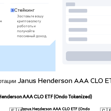
Стейкинг
Заставьте вашу
ом
криптовалюту
работать и
получайте
пассивный доход.
нвертации Janus Henderson AAA CLO E
enderson AAA CLO ETF (Ondo Tokenized)
Janus Henderson AAA CLO ETF (Ondo