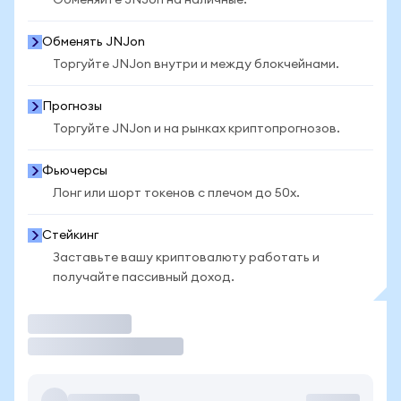
Обменяйте JNJon на наличные.
Обменять JNJon
Торгуйте JNJon внутри и между блокчейнами.
Прогнозы
Торгуйте JNJon и на рынках криптопрогнозов.
Фьючерсы
Лонг или шорт токенов с плечом до 50x.
Стейкинг
Заставьте вашу криптовалюту работать и
получайте пассивный доход.
Торговать