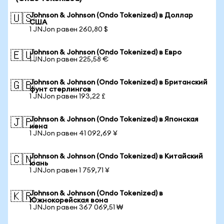
Johnson & Johnson (Ondo Tokenized) в Доллар
🇺🇸
США
1 JNJon равен 260,80 $
Johnson & Johnson (Ondo Tokenized) в Евро
🇪🇺
1 JNJon равен 225,58 €
Johnson & Johnson (Ondo Tokenized) в Британский
🇬🇧
фунт стерлингов
1 JNJon равен 193,22 £
Johnson & Johnson (Ondo Tokenized) в Японская
🇯🇵
иена
1 JNJon равен 41 092,69 ¥
Johnson & Johnson (Ondo Tokenized) в Китайский
🇨🇳
юань
1 JNJon равен 1 759,71 ¥
Johnson & Johnson (Ondo Tokenized) в
🇰🇷
Южнокорейская вона
1 JNJon равен 367 069,51 ₩