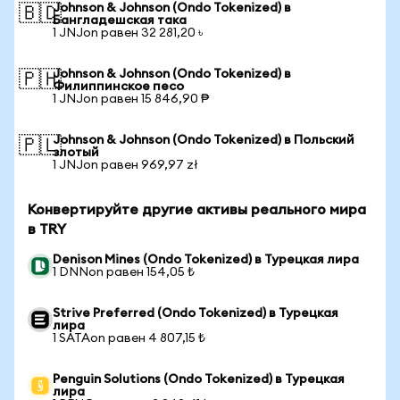
Johnson & Johnson (Ondo Tokenized) в
🇧🇩
Бангладешская така
1 JNJon равен 32 281,20 ৳
Johnson & Johnson (Ondo Tokenized) в
🇵🇭
Филиппинское песо
1 JNJon равен 15 846,90 ₱
Johnson & Johnson (Ondo Tokenized) в Польский
🇵🇱
злотый
1 JNJon равен 969,97 zł
Конвертируйте другие активы реального мира
в TRY
Denison Mines (Ondo Tokenized) в Турецкая лира
1 DNNon равен 154,05 ₺
Strive Preferred (Ondo Tokenized) в Турецкая
лира
1 SATAon равен 4 807,15 ₺
Penguin Solutions (Ondo Tokenized) в Турецкая
лира