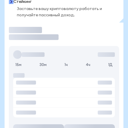
Стейкинг
Заставьте вашу криптовалюту работать и
получайте пассивный доход.
Торговать
15м
30м
1ч
4ч
1Д