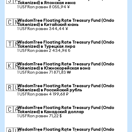
🇯🇵
Tokenized) в Японская иена
1 USFRon равен 8 055,94 ¥
WisdomTree Floating Rate Treasury Fund (Ondo
🇨🇳
Tokenized) в Китайский юань
1 USFRon равен 344,44 ¥
WisdomTree Floating Rate Treasury Fund (Ondo
🇹🇷
Tokenized) в Турецкая лира
1 USFRon равен 2 434,96 ₺
WisdomTree Floating Rate Treasury Fund (Ondo
🇰🇷
Tokenized) в Южнокорейская вона
1 USFRon равен 71 871,83 ₩
WisdomTree Floating Rate Treasury Fund (Ondo
🇷🇺
Tokenized) в Российский рубль
1 USFRon равен 4 199,68 ₽
WisdomTree Floating Rate Treasury Fund (Ondo
🇨🇦
Tokenized) в Канадский доллар
1 USFRon равен 71,22 $
WisdomTree Floating Rate Treasury Fund (Ondo
🇦🇺