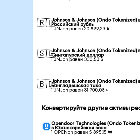
Johnson & Johnson (Ondo Tokenized) 
🇷🇺
Российский рубль
1 JNJon равен 20 899,23 ₽
Johnson & Johnson (Ondo Tokenized) 
🇸🇬
Сингапурский доллар
1 JNJon равен 330,53 $
Johnson & Johnson (Ondo Tokenized) 
🇧🇩
Бангладешская така
1 JNJon равен 31 900,08 ৳
Конвертируйте другие активы ре
Opendoor Technologies (Ondo Tokeniz
в Южнокорейская вона
1 OPENon равен 5 395,15 ₩