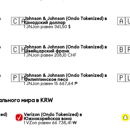
в
Johnson & Johnson (Ondo Tokenized) в
🇨🇦
🇦
Канадский доллар
1 JNJon равен 361,50 $
в
Johnson & Johnson (Ondo Tokenized) в
🇨🇭
🇧
Швейцарский франк
1 JNJon равен 208,10 CHF
в
Johnson & Johnson (Ondo Tokenized) в
🇵🇭
🇵
Филиппинское песо
1 JNJon равен 15 667,64 ₱
ального мира в KRW
ed)
Verizon (Ondo Tokenized) в
Южнокорейская вона
1 VZon равен 66 738,41 ₩