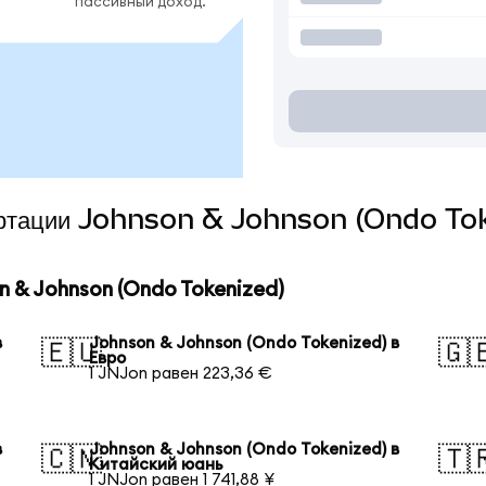
пассивный доход.
вертации Johnson & Johnson (Ondo Tok
 & Johnson (Ondo Tokenized)
в
Johnson & Johnson (Ondo Tokenized) в
🇪🇺
🇬
Евро
1 JNJon равен 223,36 €
в
Johnson & Johnson (Ondo Tokenized) в
🇨🇳
🇹
Китайский юань
1 JNJon равен 1 741,88 ¥