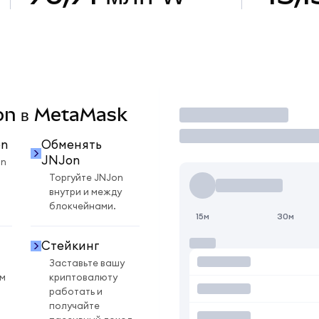
Jon в MetaMask
Торговать
on
Обменять
JNJon
on
Торгуйте JNJon
внутри и между
блокчейнами.
15м
30м
Стейкинг
Заставьте вашу
ом
криптовалюту
работать и
получайте