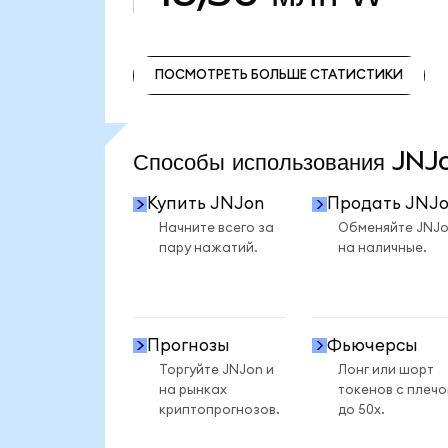
ПОСМОТРЕТЬ БОЛЬШЕ СТАТИСТИКИ
ПОСМОТРЕТЬ БОЛЬШЕ СТАТИСТИКИ
Способы использования JN
Купить JNJon
Продать JNJ
Начните всего за
Обменяйте JNJ
пару нажатий.
на наличные.
Прогнозы
Фьючерсы
Торгуйте JNJon и
Лонг или шорт
на рынках
токенов с плеч
криптопрогнозов.
до 50x.