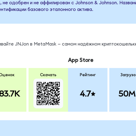
, не одобрен и не аффилирован с Johnson & Johnson. Назва
ентификации базового эталонного актива.
нивайте JNJon в MetaMask — самом надёжном криптокошельк
App Store
Оценок
Скачать
Рейтинг
Загрузо
83.7K
4.7
50M