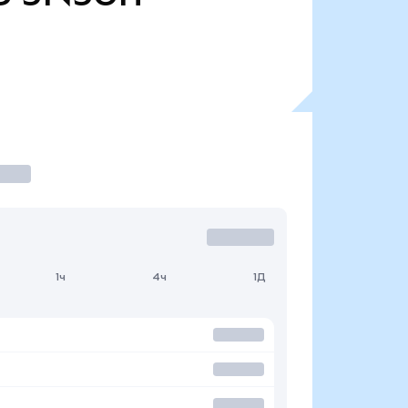
1ч
4ч
1Д