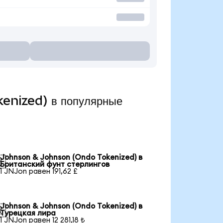
enized) в популярные
Johnson & Johnson (Ondo Tokenized) в

Британский фунт стерлингов
1 JNJon равен 191,62 £
Johnson & Johnson (Ondo Tokenized) в

Турецкая лира
1 JNJon равен 12 281,18 ₺