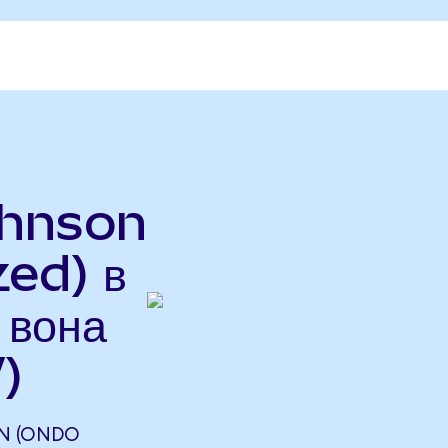
ohnson
ed) в
 вона
)
N (ONDO