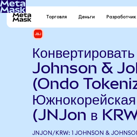
Торговля
Деньги
Разработчик
Конвертировать
Johnson & J
(Ondo Tokeniz
Южнокорейская
(JNJon в KRW
JNJON/KRW: 1 JOHNSON & JOHNSO