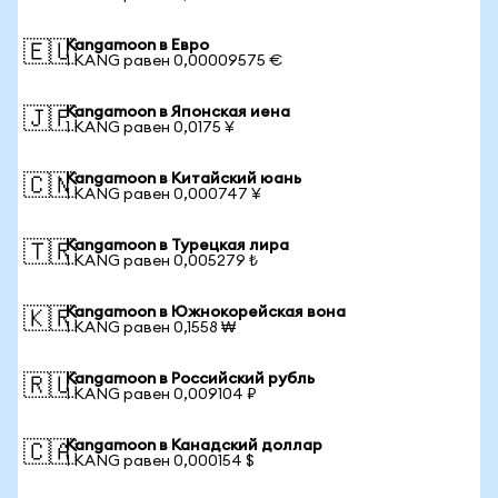
Kangamoon в Евро
🇪🇺
1 KANG равен 0,00009575 €
Kangamoon в Японская иена
🇯🇵
1 KANG равен 0,0175 ¥
Kangamoon в Китайский юань
🇨🇳
1 KANG равен 0,000747 ¥
Kangamoon в Турецкая лира
🇹🇷
1 KANG равен 0,005279 ₺
Kangamoon в Южнокорейская вона
🇰🇷
1 KANG равен 0,1558 ₩
Kangamoon в Российский рубль
🇷🇺
1 KANG равен 0,009104 ₽
Kangamoon в Канадский доллар
🇨🇦
1 KANG равен 0,000154 $