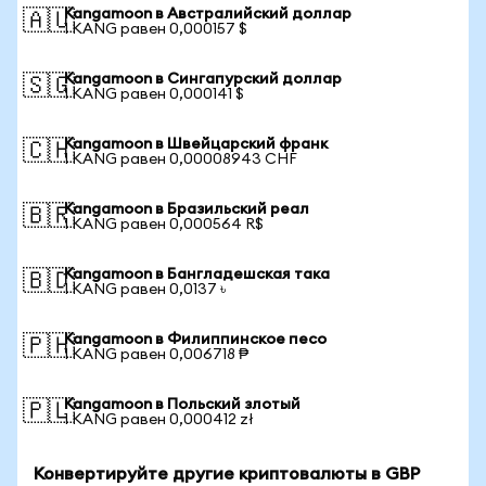
Kangamoon в Австралийский доллар
🇦🇺
1 KANG равен 0,000157 $
Kangamoon в Сингапурский доллар
🇸🇬
1 KANG равен 0,000141 $
Kangamoon в Швейцарский франк
🇨🇭
1 KANG равен 0,00008943 CHF
Kangamoon в Бразильский реал
🇧🇷
1 KANG равен 0,000564 R$
Kangamoon в Бангладешская така
🇧🇩
1 KANG равен 0,0137 ৳
Kangamoon в Филиппинское песо
🇵🇭
1 KANG равен 0,006718 ₱
Kangamoon в Польский злотый
🇵🇱
1 KANG равен 0,000412 zł
Конвертируйте другие криптовалюты в GBP