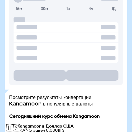
15м
30м
1ч
4ч
1Д
Посмотрите результаты конвертации
Kangamoon в популярные валюты
Сегодняшний курс обмена Kangamoon
Kangamoon в Доллар США
🇺🇸
1 KANG равен 0,000111 $