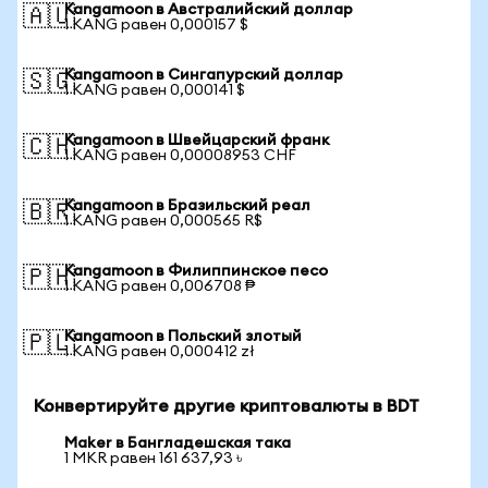
Kangamoon в Австралийский доллар
🇦🇺
1 KANG равен 0,000157 $
Kangamoon в Сингапурский доллар
🇸🇬
1 KANG равен 0,000141 $
Kangamoon в Швейцарский франк
🇨🇭
1 KANG равен 0,00008953 CHF
Kangamoon в Бразильский реал
🇧🇷
1 KANG равен 0,000565 R$
Kangamoon в Филиппинское песо
🇵🇭
1 KANG равен 0,006708 ₱
Kangamoon в Польский злотый
🇵🇱
1 KANG равен 0,000412 zł
Конвертируйте другие криптовалюты в BDT
Maker в Бангладешская така
1 MKR равен 161 637,93 ৳