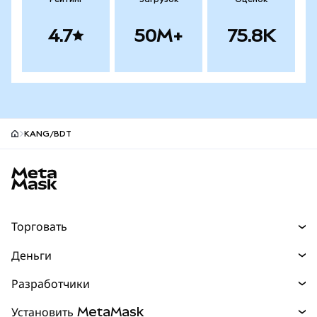
4.7
50M+
75.8K
KANG/BDT
Нижний колонтитул сайта MetaMask
Торговать
Торговля
Деньги
Swaps
Покупайте
Разработчики
Прогнозы
НОВИНКА
Карта
Документация для разработчиков
Установить MetaMask