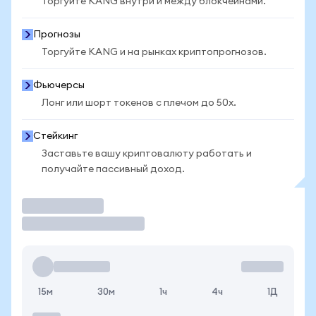
Торгуйте KANG внутри и между блокчейнами.
Прогнозы
Торгуйте KANG и на рынках криптопрогнозов.
Фьючерсы
Лонг или шорт токенов с плечом до 50x.
Стейкинг
Заставьте вашу криптовалюту работать и
получайте пассивный доход.
Торговать
15м
30м
1ч
4ч
1Д