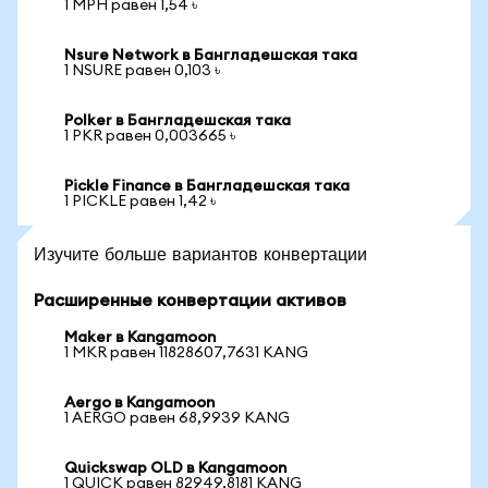
1 MPH равен 1,54 ৳
Nsure Network в Бангладешская така
1 NSURE равен 0,103 ৳
Polker в Бангладешская така
1 PKR равен 0,003665 ৳
Pickle Finance в Бангладешская така
1 PICKLE равен 1,42 ৳
Изучите больше вариантов конвертации
Расширенные конвертации активов
Maker в Kangamoon
1 MKR равен 11828607,7631 KANG
Aergo в Kangamoon
1 AERGO равен 68,9939 KANG
Quickswap OLD в Kangamoon
1 QUICK равен 82949,8181 KANG