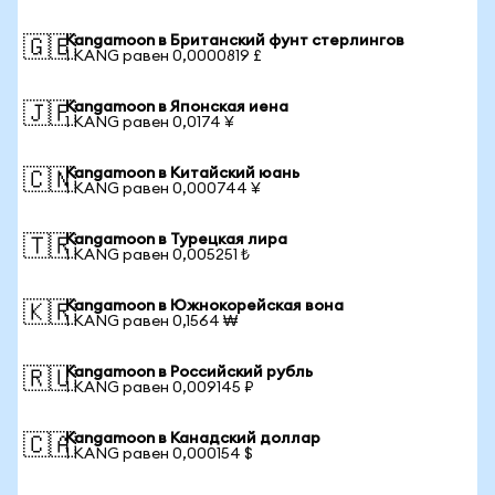
Kangamoon в Британский фунт стерлингов
🇬🇧
1 KANG равен 0,0000819 £
Kangamoon в Японская иена
🇯🇵
1 KANG равен 0,0174 ¥
Kangamoon в Китайский юань
🇨🇳
1 KANG равен 0,000744 ¥
Kangamoon в Турецкая лира
🇹🇷
1 KANG равен 0,005251 ₺
Kangamoon в Южнокорейская вона
🇰🇷
1 KANG равен 0,1564 ₩
Kangamoon в Российский рубль
🇷🇺
1 KANG равен 0,009145 ₽
Kangamoon в Канадский доллар
🇨🇦
1 KANG равен 0,000154 $