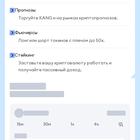
Прогнозы
Торгуйте KANG и на рынках криптопрогнозов.
Фьючерсы
Лонг или шорт токенов с плечом до 50x.
Стейкинг
Заставьте вашу криптовалюту работать и
получайте пассивный доход.
Торговать
15м
30м
1ч
4ч
1Д