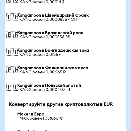
🇸🇬
1 KANG равен 0,00014 $
Kangamoon в Швейцарский франк
🇨🇭
1 KANG равен 0,00008867 CHF
Kangamoon в Бразильский реал
🇧🇷
1 KANG равен 0,000558 R$
Kangamoon в Бангладешская така
🇧🇩
1 KANG равен 0,0135 ৳
Kangamoon в Филиппинское песо
🇵🇭
1 KANG равен 0,00665 ₱
Kangamoon в Польский злотый
🇵🇱
1 KANG равен 0,000407 zł
Конвертируйте другие криптовалюты в EUR
Maker в Евро
1 MKR равен 1 088,66 €