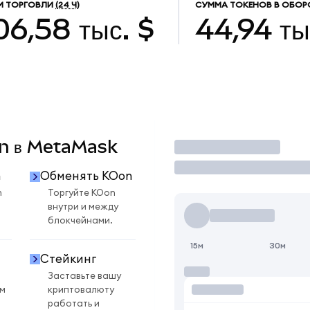
М ТОРГОВЛИ
(24 Ч)
СУММА ТОКЕНОВ В ОБОР
06,58 тыс. $
44,94 ты
on в MetaMask
Торговать
n
Обменять KOon
n
Торгуйте KOon
внутри и между
блокчейнами.
15м
30м
Стейкинг
Заставьте вашу
ом
криптовалюту
работать и