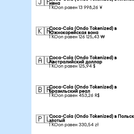
🇯🇵
иена
1 KOon равен 13 998,26 ¥
Coca-Cola (Ondo Tokenized) в
🇰🇷
Южнокорейская вона
1 KOon равен 126 125,43 ₩
Coca-Cola (Ondo Tokenized) в
🇦🇺
Австралийский доллар
1 KOon равен 125,94 $
Coca-Cola (Ondo Tokenized) в
🇧🇷
Бразильский реал
1 KOon равен 453,26 R$
Coca-Cola (Ondo Tokenized) в Польс
🇵🇱
злотый
1 KOon равен 330,54 zł