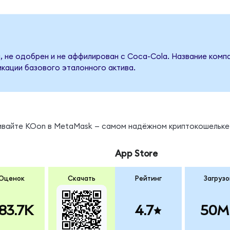
, не одобрен и не аффилирован с Coca-Cola. Название комп
кации базового эталонного актива.
нивайте KOon в MetaMask — самом надёжном криптокошельке
App Store
Оценок
Скачать
Рейтинг
Загрузо
83.7K
4.7
50M