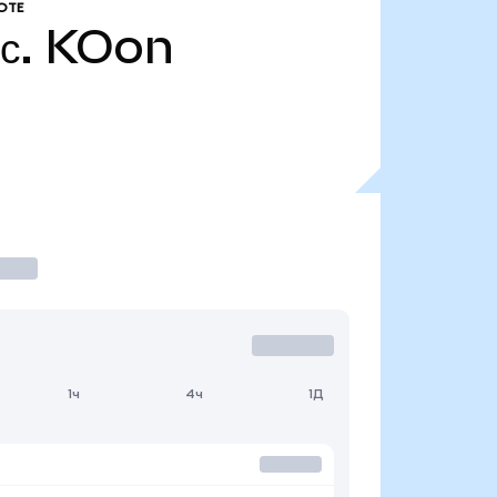
ОТЕ
с.
KOon
1ч
4ч
1Д