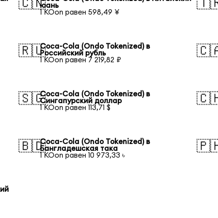
🇨🇳
🇹
юань
1 KOon равен 598,49 ¥
Coca-Cola (Ondo Tokenized) в
🇷🇺
🇨
Российский рубль
1 KOon равен 7 219,82 ₽
Coca-Cola (Ondo Tokenized) в
🇸🇬
🇨
Сингапурский доллар
1 KOon равен 113,71 $
Coca-Cola (Ondo Tokenized) в
🇧🇩
🇵
Бангладешская така
1 KOon равен 10 973,33 ৳
кий