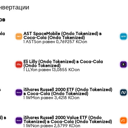
нвертации
ов
ola
AST SpaceMobile (Ondo Tokenized) в
Coca-Cola (Ondo Tokenized)
1 ASTSon равен 0,769257 KOon
Eli Lilly (Ondo Tokenized) в Coca-Cola
(Ondo Tokenized)
1 LLYon равен 13,0855 KOon
в
iShares Russell 2000 ETF (Ondo Tokenized)
в Coca-Cola (Ondo Tokenized)
1 IWMon равен 3,4218 KOon
) в
iShares Russell 2000 Value ETF (Ondo
Tokenized) в Coca-Cola (Ondo Tokenized)
1 IWNon равен 2,5799 KOon