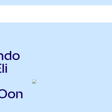
ndo
li
KOon