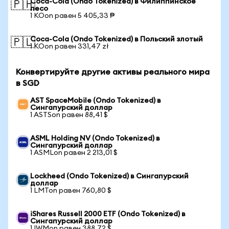
Coca-Cola (Ondo Tokenized) в Филиппинское
🇵🇭
песо
1 KOon равен 5 405,33 ₱
Coca-Cola (Ondo Tokenized) в Польский злотый
🇵🇱
1 KOon равен 331,47 zł
Конвертируйте другие активы реального мира
в SGD
AST SpaceMobile (Ondo Tokenized) в
Сингапурский доллар
1 ASTSon равен 88,41 $
ASML Holding NV (Ondo Tokenized) в
Сингапурский доллар
1 ASMLon равен 2 213,01 $
Lockheed (Ondo Tokenized) в Сингапурский
доллар
1 LMTon равен 760,80 $
iShares Russell 2000 ETF (Ondo Tokenized) в
Сингапурский доллар
1 IWMon равен 388,72 $