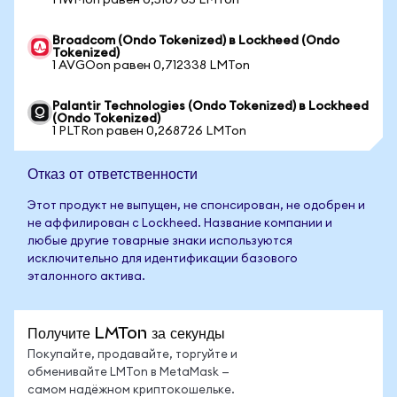
1 IWMon равен 0,510705 LMTon
Broadcom (Ondo Tokenized) в Lockheed (Ondo
Tokenized)
1 AVGOon равен 0,712338 LMTon
Palantir Technologies (Ondo Tokenized) в Lockheed
(Ondo Tokenized)
1 PLTRon равен 0,268726 LMTon
Отказ от ответственности
Этот продукт не выпущен, не спонсирован, не одобрен и
не аффилирован с Lockheed. Название компании и
любые другие товарные знаки используются
исключительно для идентификации базового
эталонного актива.
Получите LMTon за секунды
Покупайте, продавайте, торгуйте и
обменивайте LMTon в MetaMask —
самом надёжном криптокошельке.