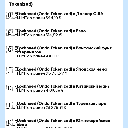
Tokenized)
Lockheed (Ondo Tokenized) в Доллар США
🇺🇸
1 LMTon равен 594,10 $
Lockheed (Ondo Tokenized) в Евро
🇪🇺
1 LMTon равен 514,59 €
Lockheed (Ondo Tokenized) в Британский фунт
🇬🇧
стерлингов
1 LMTon равен 441,10 £
Lockheed (Ondo Tokenized) в Японская иена
🇯🇵
1 LMTon равен 93 781,99 ¥
Lockheed (Ondo Tokenized) в Китайский юань
🇨🇳
1 LMTon равен 4 010,16 ¥
Lockheed (Ondo Tokenized) в Турецкая лира
🇹🇷
1 LMTon равен 28 275,91 ₺
Lockheed (Ondo Tokenized) в Южнокорейская
🇰🇷
вона