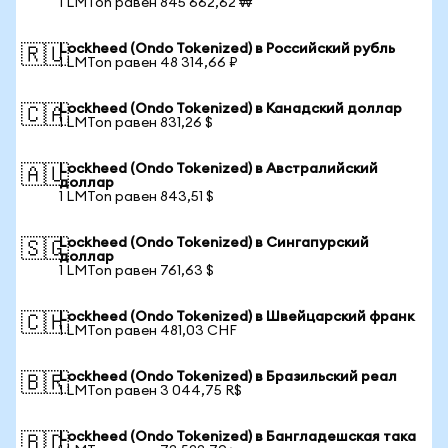
1 LMTon равен 845 662,62 ₩
Lockheed (Ondo Tokenized) в Российский рубль
🇷🇺
1 LMTon равен 48 314,66 ₽
Lockheed (Ondo Tokenized) в Канадский доллар
🇨🇦
1 LMTon равен 831,26 $
Lockheed (Ondo Tokenized) в Австралийский
🇦🇺
доллар
1 LMTon равен 843,51 $
Lockheed (Ondo Tokenized) в Сингапурский
🇸🇬
доллар
1 LMTon равен 761,63 $
Lockheed (Ondo Tokenized) в Швейцарский франк
🇨🇭
1 LMTon равен 481,03 CHF
Lockheed (Ondo Tokenized) в Бразильский реал
🇧🇷
1 LMTon равен 3 044,75 R$
Lockheed (Ondo Tokenized) в Бангладешская така
🇧🇩