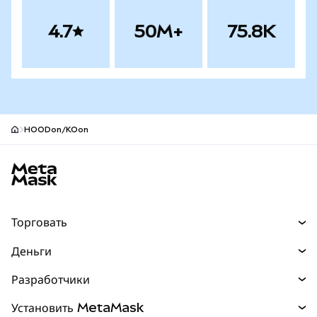
4.7
50M+
75.8K
HOODon/KOon
Нижний колонтитул сайта MetaMask
Торговать
Торговля
Деньги
Swaps
Покупайте
Разработчики
Прогнозы
НОВИНКА
Карта
Документация для разработчиков
Установить MetaMask
Перпы
НОВИНКА
mUSD
НОВИНКА