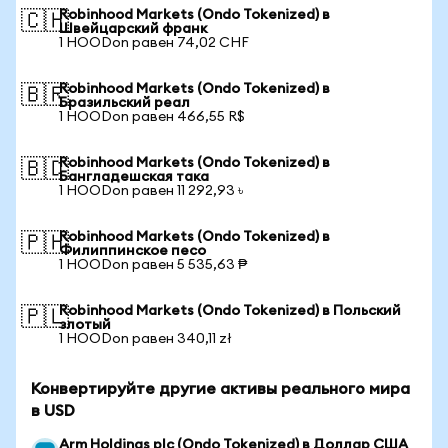
Robinhood Markets (Ondo Tokenized) в
🇨🇭
Швейцарский франк
1 HOODon равен 74,02 CHF
Robinhood Markets (Ondo Tokenized) в
🇧🇷
Бразильский реал
1 HOODon равен 466,55 R$
Robinhood Markets (Ondo Tokenized) в
🇧🇩
Бангладешская така
1 HOODon равен 11 292,93 ৳
Robinhood Markets (Ondo Tokenized) в
🇵🇭
Филиппинское песо
1 HOODon равен 5 535,63 ₱
Robinhood Markets (Ondo Tokenized) в Польский
🇵🇱
злотый
1 HOODon равен 340,11 zł
Конвертируйте другие активы реального мира
в USD
Arm Holdings plc (Ondo Tokenized) в Доллар США