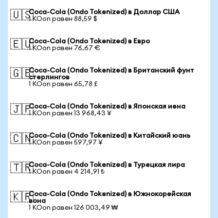
Coca-Cola (Ondo Tokenized) в Доллар США
🇺🇸
1 KOon равен 88,59 $
Coca-Cola (Ondo Tokenized) в Евро
🇪🇺
1 KOon равен 76,67 €
Coca-Cola (Ondo Tokenized) в Британский фунт
🇬🇧
стерлингов
1 KOon равен 65,78 £
Coca-Cola (Ondo Tokenized) в Японская иена
🇯🇵
1 KOon равен 13 968,43 ¥
Coca-Cola (Ondo Tokenized) в Китайский юань
🇨🇳
1 KOon равен 597,97 ¥
Coca-Cola (Ondo Tokenized) в Турецкая лира
🇹🇷
1 KOon равен 4 214,91 ₺
Coca-Cola (Ondo Tokenized) в Южнокорейская
🇰🇷
вона
1 KOon равен 126 003,49 ₩