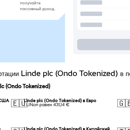
получайте
пассивный доход.
ертации Linde plc (Ondo Tokenized) в 
c (Ondo Tokenized)
 США
Linde plc (Ondo Tokenized) в Евро
🇪🇺
🇬
1 LINon равен 431,14 €
я
Linde plc (Ondo Tokenized) в Китайский