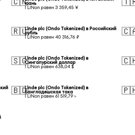
🇨🇳
🇹
юань
1 LINon равен 3 359,45 ¥
Linde plc (Ondo Tokenized) в Российский
🇷🇺
🇨
рубль
1 LINon равен 40 316,76 ₽
Linde plc (Ondo Tokenized) в
🇸🇬
🇨
Сингапурский доллар
1 LINon равен 638,04 $
ский
Linde plc (Ondo Tokenized) в
🇧🇩
🇵
Бангладешская така
1 LINon равен 61 519,79 ৳
й