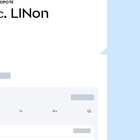
БОРОТЕ
с.
LINon
1ч
4ч
1Д