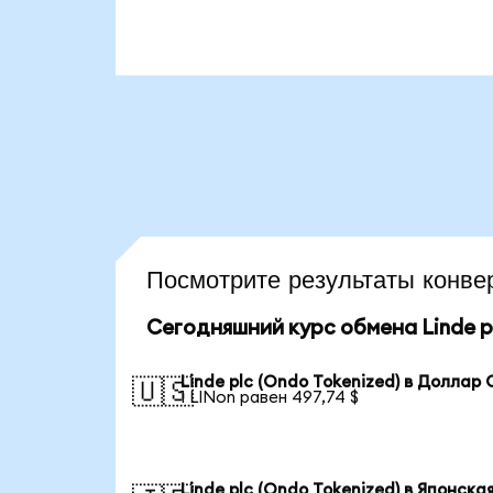
Посмотрите результаты конв
Сегодняшний курс обмена Linde pl
Linde plc (Ondo Tokenized) в Доллар
🇺🇸
1 LINon равен 497,74 $
Linde plc (Ondo Tokenized) в Японска