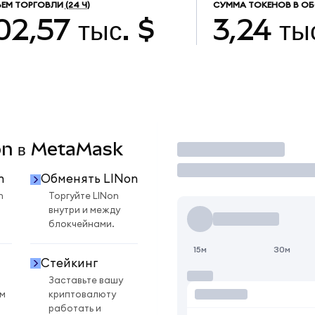
ЕМ ТОРГОВЛИ
(24 Ч)
СУММА ТОКЕНОВ В О
02,57 тыс. $
3,24 ты
Non в MetaMask
Торговать
n
Обменять LINon
n
Торгуйте LINon
внутри и между
блокчейнами.
15м
30м
Стейкинг
Заставьте вашу
ом
криптовалюту
работать и