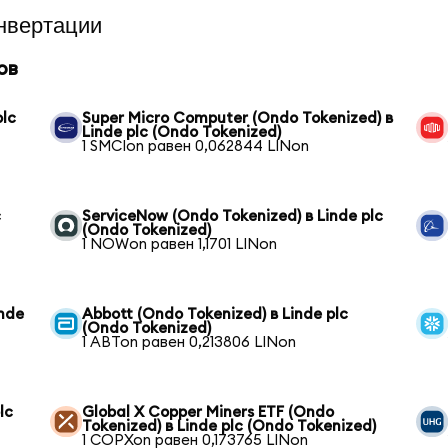
нвертации
ов
plc
Super Micro Computer (Ondo Tokenized) в
Linde plc (Ondo Tokenized)
1 SMCIon равен 0,062844 LINon
c
ServiceNow (Ondo Tokenized) в Linde plc
(Ondo Tokenized)
1 NOWon равен 1,1701 LINon
inde
Abbott (Ondo Tokenized) в Linde plc
(Ondo Tokenized)
1 ABTon равен 0,213806 LINon
lc
Global X Copper Miners ETF (Ondo
Tokenized) в Linde plc (Ondo Tokenized)
1 COPXon равен 0,173765 LINon