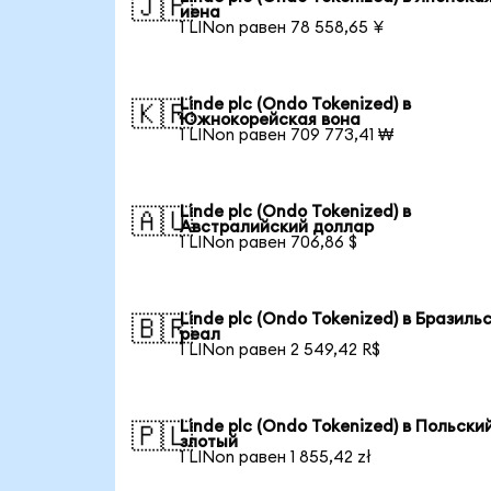
🇯🇵
иена
1 LINon равен 78 558,65 ¥
Linde plc (Ondo Tokenized) в
🇰🇷
Южнокорейская вона
1 LINon равен 709 773,41 ₩
Linde plc (Ondo Tokenized) в
🇦🇺
Австралийский доллар
1 LINon равен 706,86 $
Linde plc (Ondo Tokenized) в Бразиль
🇧🇷
реал
1 LINon равен 2 549,42 R$
Linde plc (Ondo Tokenized) в Польски
🇵🇱
злотый
1 LINon равен 1 855,42 zł