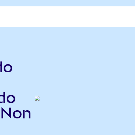
do
do
INon