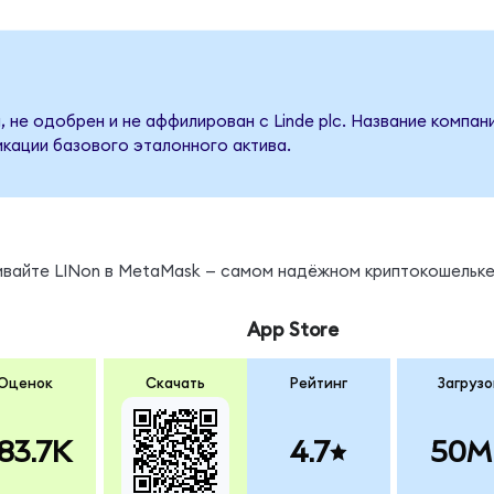
 не одобрен и не аффилирован с Linde plc. Название компан
кации базового эталонного актива.
ивайте LINon в MetaMask — самом надёжном криптокошельке
App Store
Оценок
Скачать
Рейтинг
Загрузо
83.7K
4.7
50M