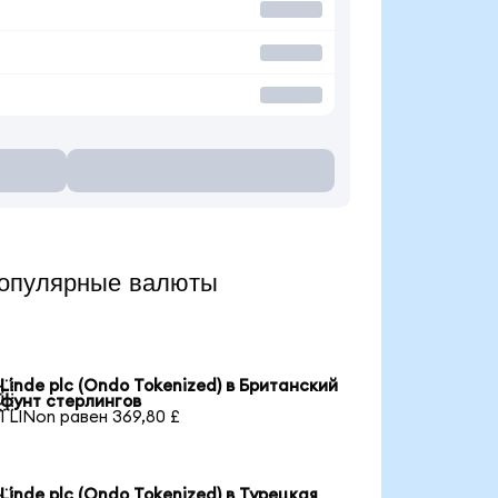
популярные валюты
Linde plc (Ondo Tokenized) в Британский

фунт стерлингов
1 LINon равен 369,80 £
Linde plc (Ondo Tokenized) в Турецкая