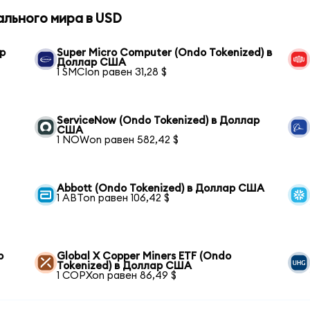
ального мира в USD
р
Super Micro Computer (Ondo Tokenized) в
Доллар США
1 SMCIon равен 31,28 $
ServiceNow (Ondo Tokenized) в Доллар
США
1 NOWon равен 582,42 $
Abbott (Ondo Tokenized) в Доллар США
1 ABTon равен 106,42 $
р
Global X Copper Miners ETF (Ondo
Tokenized) в Доллар США
1 COPXon равен 86,49 $