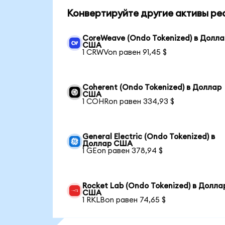
Конвертируйте другие активы ре
CoreWeave (Ondo Tokenized) в Долла
США
1 CRWVon равен 91,45 $
Coherent (Ondo Tokenized) в Доллар
США
1 COHRon равен 334,93 $
General Electric (Ondo Tokenized) в
Доллар США
1 GEon равен 378,94 $
Rocket Lab (Ondo Tokenized) в Долла
США
1 RKLBon равен 74,65 $