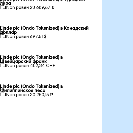

лира
1 LINon равен 23 689,87 ₺
Linde plc (Ondo Tokenized) в Канадский

доллар
1 LINon равен 697,51 $
Linde plc (Ondo Tokenized) в

Швейцарский франк
1 LINon равен 402,34 CHF
Linde plc (Ondo Tokenized) в

Филиппинское песо
1 LINon равен 30 250,15 ₱