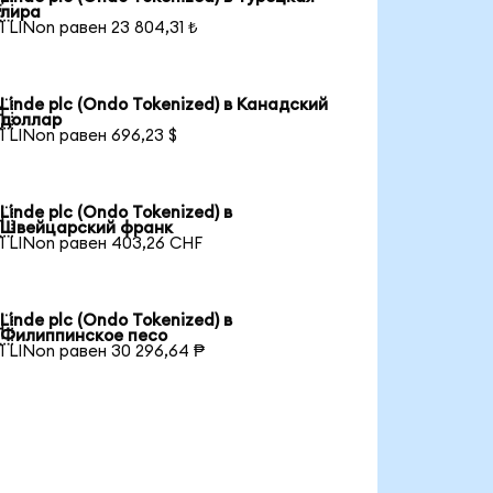

лира
1 LINon равен 23 804,31 ₺
Linde plc (Ondo Tokenized) в Канадский

доллар
1 LINon равен 696,23 $
Linde plc (Ondo Tokenized) в

Швейцарский франк
1 LINon равен 403,26 CHF
Linde plc (Ondo Tokenized) в

Филиппинское песо
1 LINon равен 30 296,64 ₱