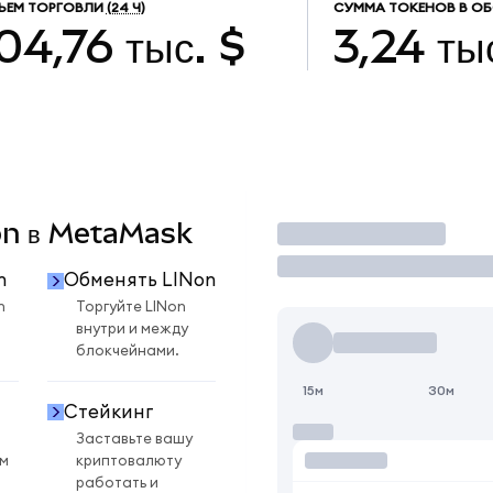
ЪЕМ ТОРГОВЛИ
(24 Ч)
СУММА ТОКЕНОВ В О
04,76 тыс. $
3,24 ты
Non в MetaMask
Торговать
n
Обменять LINon
n
Торгуйте LINon
внутри и между
блокчейнами.
15м
30м
Стейкинг
Заставьте вашу
ом
криптовалюту
работать и