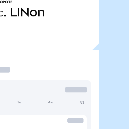
БОРОТЕ
с.
LINon
1ч
4ч
1Д