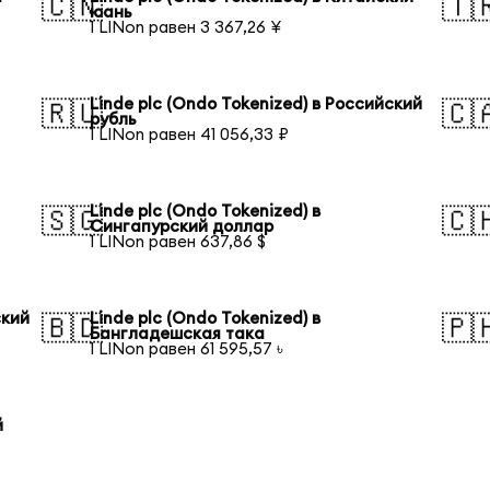
🇨🇳
🇹
юань
1 LINon равен 3 367,26 ¥
Linde plc (Ondo Tokenized) в Российский
🇷🇺
🇨
рубль
1 LINon равен 41 056,33 ₽
Linde plc (Ondo Tokenized) в
🇸🇬
🇨
Сингапурский доллар
1 LINon равен 637,86 $
ский
Linde plc (Ondo Tokenized) в
🇧🇩
🇵
Бангладешская така
1 LINon равен 61 595,57 ৳
й