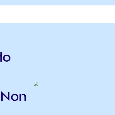
do
INon