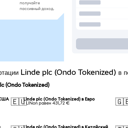
получайте
пассивный доход.
ертации Linde plc (Ondo Tokenized) в 
c (Ondo Tokenized)
 США
Linde plc (Ondo Tokenized) в Евро
🇪🇺
🇬
1 LINon равен 431,72 €
я
Linde plc (Ondo Tokenized) в Китайский