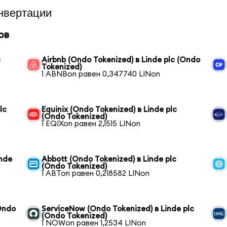
нвертации
ов
c
Airbnb (Ondo Tokenized) в Linde plc (Ondo
Tokenized)
1 ABNBon равен 0,347740 LINon
lc
Equinix (Ondo Tokenized) в Linde plc
(Ondo Tokenized)
1 EQIXon равен 2,1515 LINon
inde
Abbott (Ondo Tokenized) в Linde plc
(Ondo Tokenized)
1 ABTon равен 0,218582 LINon
(Ondo
ServiceNow (Ondo Tokenized) в Linde plc
(Ondo Tokenized)
1 NOWon равен 1,2534 LINon