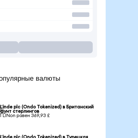
популярные валюты
Linde plc (Ondo Tokenized) в Британский

фунт стерлингов
1 LINon равен 369,93 £
Linde plc (Ondo Tokenized) в Турецкая