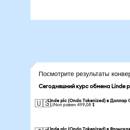
Посмотрите результаты конв
Сегодняшний курс обмена Linde pl
Linde plc (Ondo Tokenized) в Доллар
🇺🇸
1 LINon равен 499,08 $
Linde plc (Ondo Tokenized) в Японска