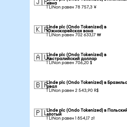
🇯🇵
иена
1 LINon равен 78 757,3 ¥
Linde plc (Ondo Tokenized) в
🇰🇷
Южнокорейская вона
1 LINon равен 702 633,17 ₩
Linde plc (Ondo Tokenized) в
🇦🇺
Австралийский доллар
1 LINon равен 706,20 $
Linde plc (Ondo Tokenized) в Бразиль
🇧🇷
реал
1 LINon равен 2 543,90 R$
Linde plc (Ondo Tokenized) в Польски
🇵🇱
злотый
1 LINon равен 1 854,17 zł