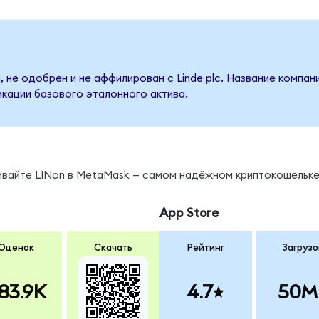
 не одобрен и не аффилирован с Linde plc. Название компан
кации базового эталонного актива.
ивайте LINon в MetaMask — самом надёжном криптокошельке
App Store
Оценок
Скачать
Рейтинг
Загрузо
83.9K
4.7
50M