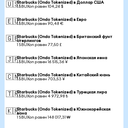
Starbucks (Ondo Tokenized) в Доллар США
🇺🇸
1 SBUXon равен 104,26 $
Starbucks (Ondo Tokenized) в Евро
🇪🇺
1 SBUXon равен 90,48 €
Starbucks (Ondo Tokenized) в Британский фунт
🇬🇧
стерлингов
1 SBUXon равен 77,50 £
Starbucks (Ondo Tokenized) в Японская иена
🇯🇵
1 SBUXon равен 16 515,36 ¥
Starbucks (Ondo Tokenized) в Китайский юань
🇨🇳
1 SBUXon равен 703,53 ¥
Starbucks (Ondo Tokenized) в Турецкая лира
🇹🇷
1 SBUXon равен 4 972,98 ₺
Starbucks (Ondo Tokenized) в Южнокорейская
🇰🇷
вона
1 SBUXon равен 148 017,31 ₩