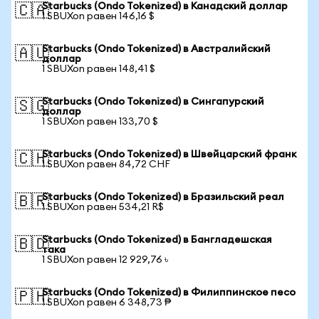
Starbucks (Ondo Tokenized) в Канадский доллар
🇨🇦
1 SBUXon равен 146,16 $
Starbucks (Ondo Tokenized) в Австралийский
🇦🇺
доллар
1 SBUXon равен 148,41 $
Starbucks (Ondo Tokenized) в Сингапурский
🇸🇬
доллар
1 SBUXon равен 133,70 $
Starbucks (Ondo Tokenized) в Швейцарский франк
🇨🇭
1 SBUXon равен 84,72 CHF
Starbucks (Ondo Tokenized) в Бразильский реал
🇧🇷
1 SBUXon равен 534,21 R$
Starbucks (Ondo Tokenized) в Бангладешская
🇧🇩
така
1 SBUXon равен 12 929,76 ৳
Starbucks (Ondo Tokenized) в Филиппинское песо
🇵🇭
1 SBUXon равен 6 348,73 ₱