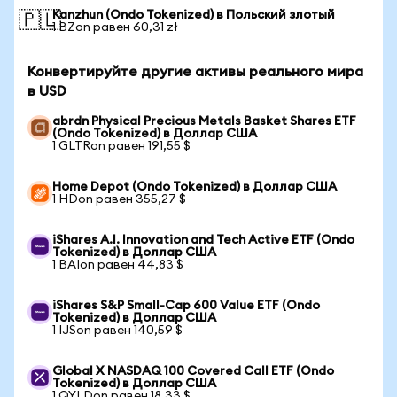
Kanzhun (Ondo Tokenized) в Польский злотый
🇵🇱
1 BZon равен 60,31 zł
Конвертируйте другие активы реального мира
в USD
abrdn Physical Precious Metals Basket Shares ETF
(Ondo Tokenized) в Доллар США
1 GLTRon равен 191,55 $
Home Depot (Ondo Tokenized) в Доллар США
1 HDon равен 355,27 $
iShares A.I. Innovation and Tech Active ETF (Ondo
Tokenized) в Доллар США
1 BAIon равен 44,83 $
iShares S&P Small-Cap 600 Value ETF (Ondo
Tokenized) в Доллар США
1 IJSon равен 140,59 $
Global X NASDAQ 100 Covered Call ETF (Ondo
Tokenized) в Доллар США
1 QYLDon равен 18,33 $