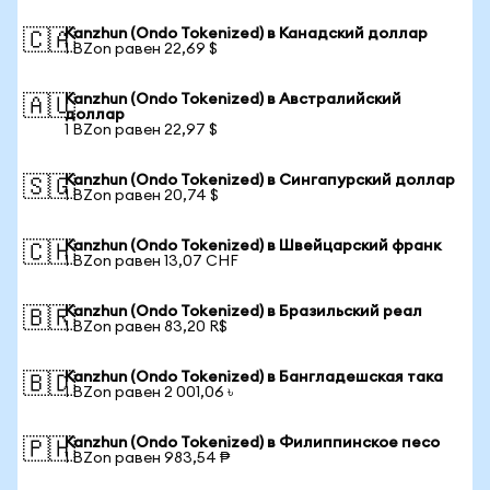
Kanzhun (Ondo Tokenized) в Канадский доллар
🇨🇦
1 BZon равен 22,69 $
Kanzhun (Ondo Tokenized) в Австралийский
🇦🇺
доллар
1 BZon равен 22,97 $
Kanzhun (Ondo Tokenized) в Сингапурский доллар
🇸🇬
1 BZon равен 20,74 $
Kanzhun (Ondo Tokenized) в Швейцарский франк
🇨🇭
1 BZon равен 13,07 CHF
Kanzhun (Ondo Tokenized) в Бразильский реал
🇧🇷
1 BZon равен 83,20 R$
Kanzhun (Ondo Tokenized) в Бангладешская така
🇧🇩
1 BZon равен 2 001,06 ৳
Kanzhun (Ondo Tokenized) в Филиппинское песо
🇵🇭
1 BZon равен 983,54 ₱