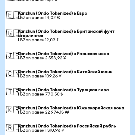
Kanzhun (Ondo Tokenized) в Евро
🇪🇺
1 BZon равен 14,02 €
Kanzhun (Ondo Tokenized) в Британский фунт
🇬🇧
стерлингов
1 BZon равен 12,03 £
Kanzhun (Ondo Tokenized) в Японская иена
🇯🇵
1 BZon равен 2 553,92 ¥
Kanzhun (Ondo Tokenized) в Китайский юань
🇨🇳
1 BZon равен 109,26 ¥
Kanzhun (Ondo Tokenized) в Турецкая лира
🇹🇷
1 BZon равен 770,50 ₺
Kanzhun (Ondo Tokenized) в Южнокорейская вона
🇰🇷
1 BZon равен 22 974,13 ₩
Kanzhun (Ondo Tokenized) в Российский рубль
🇷🇺
1 BZon равен 1 310,96 ₽