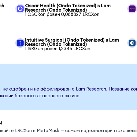
ch
Oscar Health (Ondo Tokenized) в Lam
Research (Ondo Tokenized)
1 OSCRon равен 0,088827 LRCXon
Intuitive Surgical (Ondo Tokenized) в Lam
Research (Ondo Tokenized)
1 ISRGon равен 1,2346 LRCXon
, не одобрен и не аффилирован с Lam Research. Название ко
кации базового эталонного актива.
ы
нивайте LRCXon в MetaMask — самом надёжном криптокошель