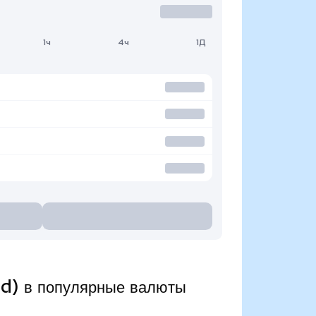
1ч
4ч
1Д
d) в популярные валюты