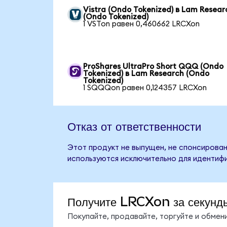
Vistra (Ondo Tokenized) в Lam Resear
(Ondo Tokenized)
1 VSTon равен 0,460662 LRCXon
ProShares UltraPro Short QQQ (Ondo
Tokenized) в Lam Research (Ondo
Tokenized)
1 SQQQon равен 0,124357 LRCXon
Отказ от ответственности
Этот продукт не выпущен, не спонсирован
используются исключительно для идентифи
Получите LRCXon за секунд
Покупайте, продавайте, торгуйте и обме