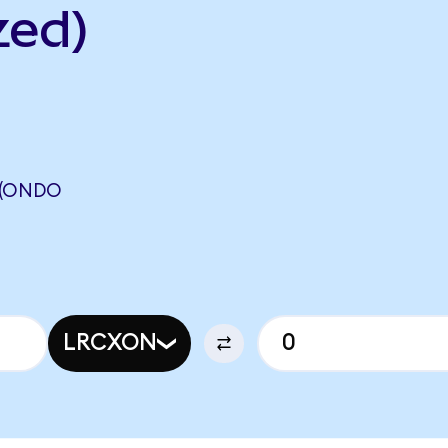
zed)
 (ONDO
LRCXON