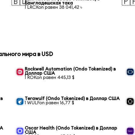
🇧🇩
🇵
Бангладешская така
1 LRCXon равен 38 041,42 ৳
ального мира в USD
Rockwell Automation (Ondo Tokenized) в
Доллар США
1 ROKon равен 445,13 $
 в
Terawulf (Ondo Tokenized) в Доллар США
1 WULFon равен 16,77 $
ША
Oscar Health (Ondo Tokenized) в Доллар
США