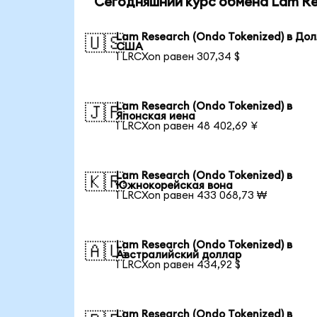
Сегодняшний курс обмена Lam Res
Lam Research (Ondo Tokenized) в До
🇺🇸
США
1 LRCXon равен 307,34 $
Lam Research (Ondo Tokenized) в
🇯🇵
Японская иена
1 LRCXon равен 48 402,69 ¥
Lam Research (Ondo Tokenized) в
🇰🇷
Южнокорейская вона
1 LRCXon равен 433 068,73 ₩
Lam Research (Ondo Tokenized) в
🇦🇺
Австралийский доллар
1 LRCXon равен 434,92 $
Lam Research (Ondo Tokenized) в