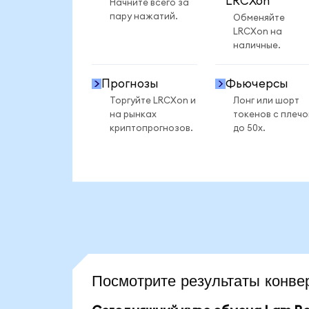
LRCXon
Начните всего за
пару нажатий.
Обменяйте
LRCXon на
наличные.
Прогнозы
Фьючерсы
Торгуйте LRCXon и
Лонг или шорт
на рынках
токенов с плеч
криптопрогнозов.
до 50x.
Посмотрите результаты кон