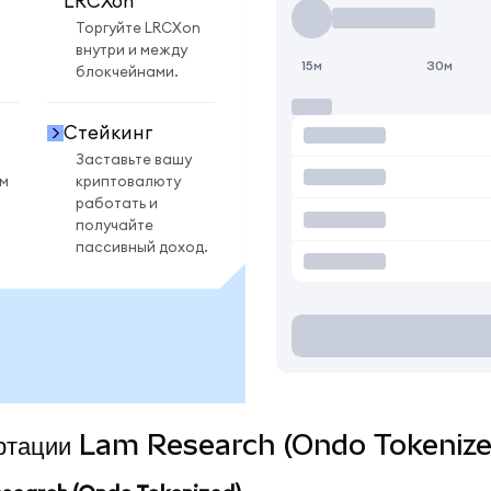
LRCXon
Торгуйте LRCXon
внутри и между
15м
30м
блокчейнами.
Стейкинг
Заставьте вашу
ом
криптовалюту
работать и
получайте
пассивный доход.
вертации Lam Research (Ondo Tokenize