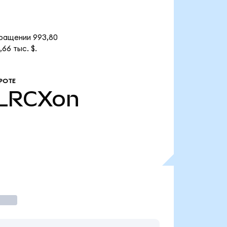
бращении 993,80
66 тыс. $.
РОТЕ
LRCXon