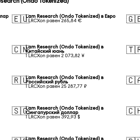
earch (Ondo Tokenized)
ллар
Lam Research (Ondo Tokenized) в Евро
🇪🇺
🇬
1 LRCXon равен 265,84 €
Lam Research (Ondo Tokenized) в
🇨🇳
🇹
Китайский юань
1 LRCXon равен 2 073,82 ¥
Lam Research (Ondo Tokenized) в
🇷🇺
🇨
Российский рубль
1 LRCXon равен 25 287,77 ₽
Lam Research (Ondo Tokenized) в
🇸🇬
🇨
Сингапурский доллар
1 LRCXon равен 392,93 $
Lam Research (Ondo Tokenized) в