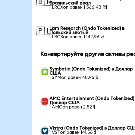
🇧🇷
Бразильский реал
1 LRCXon равен 1 566,43 R$
Lam Research (Ondo Tokenized) в
🇵🇱
Польский злотый
1 LRCXon равен 1 142,96 zł
Конвертируйте другие активы ре
Symbotic (Ondo Tokenized) в Доллар
США
1 SYMon равен 40,95 $
AMC Entertainment (Ondo Tokenized)
Доллар США
1 AMCon равен 2,52 $
Vistra (Ondo Tokenized) в Доллар С
1 VSTon равен 141,58 $