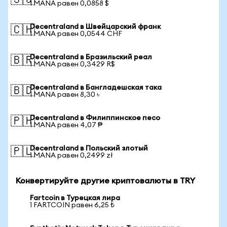
🇸🇬
1 MANA равен 0,0858 $
Decentraland в Швейцарский франк
🇨🇭
1 MANA равен 0,0544 CHF
Decentraland в Бразильский реал
🇧🇷
1 MANA равен 0,3429 R$
Decentraland в Бангладешская така
🇧🇩
1 MANA равен 8,30 ৳
Decentraland в Филиппинское песо
🇵🇭
1 MANA равен 4,07 ₱
Decentraland в Польский злотый
🇵🇱
1 MANA равен 0,2499 zł
Конвертируйте другие криптовалюты в TRY
Fartcoin в Турецкая лира
1 FARTCOIN равен 6,25 ₺