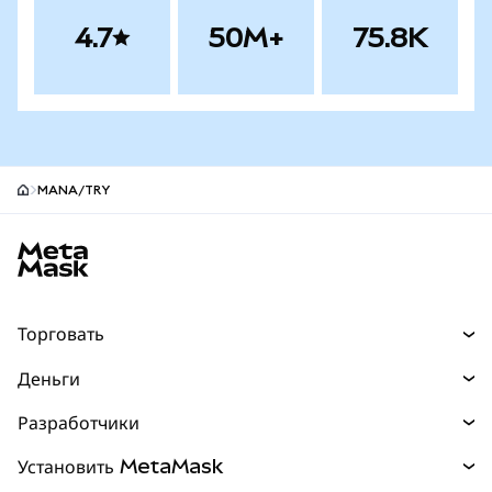
4.7
50M+
75.8K
MANA/TRY
Нижний колонтитул сайта MetaMask
Торговать
Торговля
Деньги
Swaps
Покупайте
Разработчики
Прогнозы
НОВИНКА
Карта
Документация для разработчиков
Установить MetaMask
Перпы
НОВИНКА
mUSD
НОВИНКА
Инфопанель
Защита транзакций