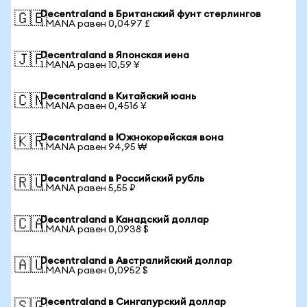
Decentraland в Британский фунт стерлингов
🇬🇧
1 MANA равен 0,0497 £
Decentraland в Японская иена
🇯🇵
1 MANA равен 10,59 ¥
Decentraland в Китайский юань
🇨🇳
1 MANA равен 0,4516 ¥
Decentraland в Южнокорейская вона
🇰🇷
1 MANA равен 94,95 ₩
Decentraland в Российский рубль
🇷🇺
1 MANA равен 5,55 ₽
Decentraland в Канадский доллар
🇨🇦
1 MANA равен 0,0938 $
Decentraland в Австралийский доллар
🇦🇺
1 MANA равен 0,0952 $
Decentraland в Сингапурский доллар