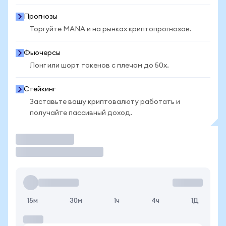
Прогнозы
Торгуйте MANA и на рынках криптопрогнозов.
Фьючерсы
Лонг или шорт токенов с плечом до 50x.
Стейкинг
Заставьте вашу криптовалюту работать и
получайте пассивный доход.
Торговать
15м
30м
1ч
4ч
1Д