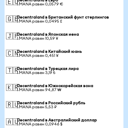
Decentraland в Евро
🇪🇺
1 MANA равен 0,0579 €
Decentraland в Британский фунт стерлингов
🇬🇧
1 MANA равен 0,0495 £
Decentraland в Японская иена
🇯🇵
1 MANA равен 10,59 ¥
Decentraland в Китайский юань
🇨🇳
1 MANA равен 0,451 ¥
Decentraland в Турецкая лира
🇹🇷
1 MANA равен 3,19 ₺
Decentraland в Южнокорейская вона
🇰🇷
1 MANA равен 94,87 ₩
Decentraland в Российский рубль
🇷🇺
1 MANA равен 5,53 ₽
Decentraland в Австралийский доллар
🇦🇺
1 MANA равен 0,0946 $