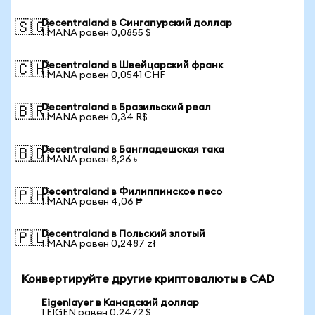
Decentraland в Сингапурский доллар
🇸🇬
1 MANA равен 0,0855 $
Decentraland в Швейцарский франк
🇨🇭
1 MANA равен 0,0541 CHF
Decentraland в Бразильский реал
🇧🇷
1 MANA равен 0,34 R$
Decentraland в Бангладешская така
🇧🇩
1 MANA равен 8,26 ৳
Decentraland в Филиппинское песо
🇵🇭
1 MANA равен 4,06 ₱
Decentraland в Польский злотый
🇵🇱
1 MANA равен 0,2487 zł
Конвертируйте другие криптовалюты в CAD
Eigenlayer в Канадский доллар
1 EIGEN равен 0,2472 $