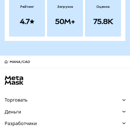
Рейтинг
Загрузок
Оценок
4.7
50M+
75.8K
MANA/CAD
Нижний колонтитул сайта MetaMask
Торговать
Торговля
Деньги
Swaps
Покупайте
Разработчики
Прогнозы
НОВИНКА
Карта
Документация для разработчиков