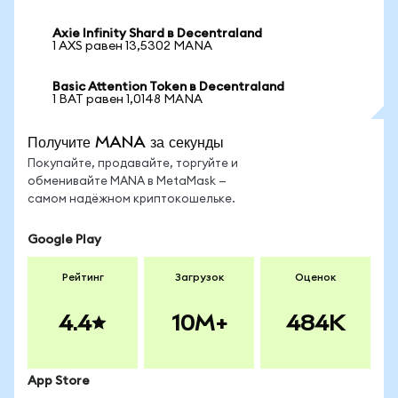
Axie Infinity Shard в Decentraland
1 AXS равен 13,5302 MANA
Basic Attention Token в Decentraland
1 BAT равен 1,0148 MANA
Получите MANA за секунды
Покупайте, продавайте, торгуйте и
обменивайте MANA в MetaMask —
самом надёжном криптокошельке.
Google Play
Рейтинг
Загрузок
Оценок
4.4
10M+
484K
App Store