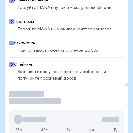
Обменять MANA
Торгуйте MANA внутри и между блокчейнами.
Прогнозы
Торгуйте MANA и на рынках криптопрогнозов.
Фьючерсы
Лонг или шорт токенов с плечом до 50x.
Стейкинг
Заставьте вашу криптовалюту работать и
получайте пассивный доход.
Торговать
15м
30м
1ч
4ч
1Д