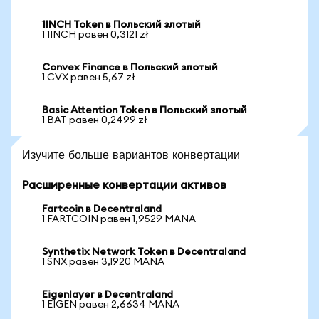
1INCH Token в Польский злотый
1 1INCH равен 0,3121 zł
Convex Finance в Польский злотый
1 CVX равен 5,67 zł
Basic Attention Token в Польский злотый
1 BAT равен 0,2499 zł
Изучите больше вариантов конвертации
Расширенные конвертации активов
Fartcoin в Decentraland
1 FARTCOIN равен 1,9529 MANA
Synthetix Network Token в Decentraland
1 SNX равен 3,1920 MANA
Eigenlayer в Decentraland
1 EIGEN равен 2,6634 MANA