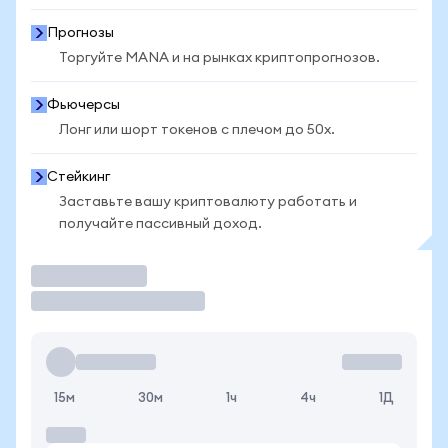
Прогнозы
Торгуйте MANA и на рынках криптопрогнозов.
Фьючерсы
Лонг или шорт токенов с плечом до 50x.
Стейкинг
Заставьте вашу криптовалюту работать и
получайте пассивный доход.
Торговать
15м
30м
1ч
4ч
1Д