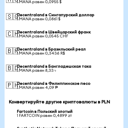
🇦🇺
1 MANA равен 0,0955 $
Decentraland в Сингапурский доллар
🇸🇬
1 MANA равен 0,0861 $
Decentraland в Швейцарский франк
🇨🇭
1 MANA равен 0,0545 CHF
Decentraland в Бразильский реал
🇧🇷
1 MANA равен 0,3436 R$
Decentraland в Бангладешская така
🇧🇩
1 MANA равен 8,33 ৳
Decentraland в Филиппинское песо
🇵🇭
1 MANA равен 4,09 ₱
Конвертируйте другие криптовалюты в PLN
Fartcoin в Польский злотый
1 FARTCOIN равен 0,4899 zł