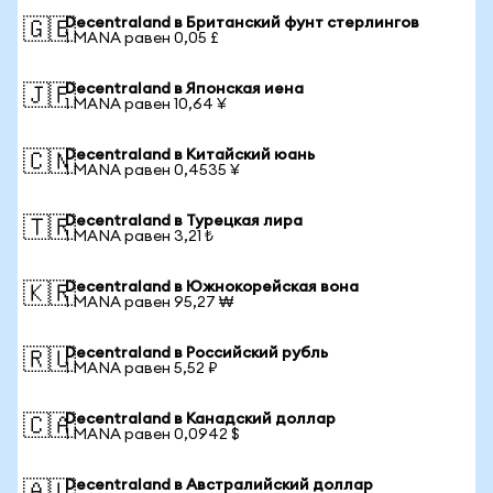
Decentraland в Британский фунт стерлингов
🇬🇧
1 MANA равен 0,05 £
Decentraland в Японская иена
🇯🇵
1 MANA равен 10,64 ¥
Decentraland в Китайский юань
🇨🇳
1 MANA равен 0,4535 ¥
Decentraland в Турецкая лира
🇹🇷
1 MANA равен 3,21 ₺
Decentraland в Южнокорейская вона
🇰🇷
1 MANA равен 95,27 ₩
Decentraland в Российский рубль
🇷🇺
1 MANA равен 5,52 ₽
Decentraland в Канадский доллар
🇨🇦
1 MANA равен 0,0942 $
Decentraland в Австралийский доллар