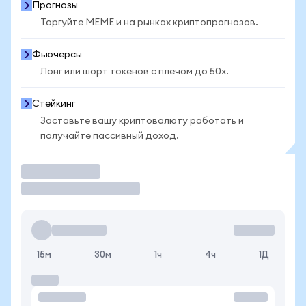
Прогнозы
Торгуйте MEME и на рынках криптопрогнозов.
Фьючерсы
Лонг или шорт токенов с плечом до 50x.
Стейкинг
Заставьте вашу криптовалюту работать и
получайте пассивный доход.
Торговать
15м
30м
1ч
4ч
1Д