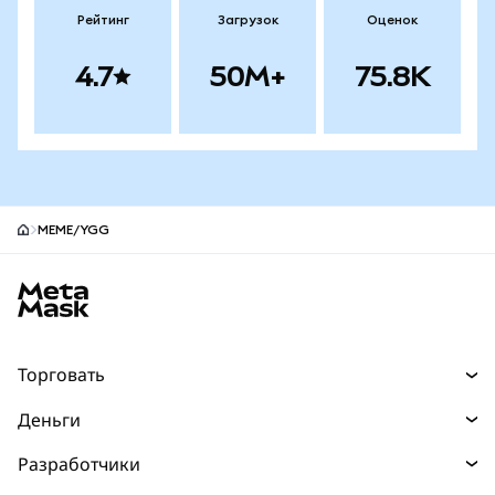
Рейтинг
Загрузок
Оценок
4.7
50M+
75.8K
MEME/YGG
Нижний колонтитул сайта MetaMask
Торговать
Торговля
Деньги
Swaps
Покупайте
Разработчики
Прогнозы
НОВИНКА
Карта
Документация для разработчиков