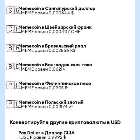
Memecoin в Сингапурский доллар
🇸🇬
1 MEME равен 0,000644 $
Memecoin в Швейцарский франк
🇨🇭
1 MEME равен 0,000407 CHF
Memecoin в Бразильский реал
🇧🇷
1 MEME равен 0,002566 R$
Memecoin в Бангладешская така
🇧🇩
1 MEME равен 0,0621 ৳
Memecoin в Филиппинское песо
🇵🇭
1 MEME равен 0,0305 ₱
Memecoin в Польский злотый
🇵🇱
1 MEME равен 0,001874 zł
Конвертируйте другие криптовалюты в USD
Pax Dollar в Доллар США
1 USDP равен 0,9992 $