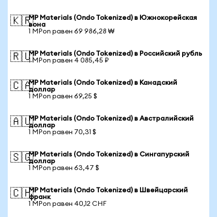
MP Materials (Ondo Tokenized) в Южнокорейская
🇰🇷
вона
1 MPon равен 69 986,28 ₩
MP Materials (Ondo Tokenized) в Российский рубль
🇷🇺
1 MPon равен 4 085,45 ₽
MP Materials (Ondo Tokenized) в Канадский
🇨🇦
доллар
1 MPon равен 69,25 $
MP Materials (Ondo Tokenized) в Австралийский
🇦🇺
доллар
1 MPon равен 70,31 $
MP Materials (Ondo Tokenized) в Сингапурский
🇸🇬
доллар
1 MPon равен 63,47 $
MP Materials (Ondo Tokenized) в Швейцарский
🇨🇭
франк
1 MPon равен 40,12 CHF