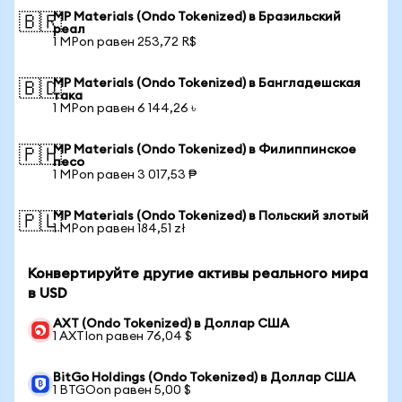
MP Materials (Ondo Tokenized) в Бразильский
🇧🇷
реал
1 MPon равен 253,72 R$
MP Materials (Ondo Tokenized) в Бангладешская
🇧🇩
така
1 MPon равен 6 144,26 ৳
MP Materials (Ondo Tokenized) в Филиппинское
🇵🇭
песо
1 MPon равен 3 017,53 ₱
MP Materials (Ondo Tokenized) в Польский злотый
🇵🇱
1 MPon равен 184,51 zł
Конвертируйте другие активы реального мира
в USD
AXT (Ondo Tokenized) в Доллар США
1 AXTIon равен 76,04 $
BitGo Holdings (Ondo Tokenized) в Доллар США
1 BTGOon равен 5,00 $