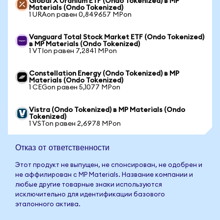
Global X Uranium ETF (Ondo Tokenized) в MP
Materials (Ondo Tokenized)
1 URAon равен 0,849657 MPon
Vanguard Total Stock Market ETF (Ondo Tokenized)
в MP Materials (Ondo Tokenized)
1 VTIon равен 7,2841 MPon
Constellation Energy (Ondo Tokenized) в MP
Materials (Ondo Tokenized)
1 CEGon равен 5,1077 MPon
Vistra (Ondo Tokenized) в MP Materials (Ondo
Tokenized)
1 VSTon равен 2,6978 MPon
Отказ от ответственности
Этот продукт не выпущен, не спонсирован, не одобрен и
не аффилирован с MP Materials. Название компании и
любые другие товарные знаки используются
исключительно для идентификации базового
эталонного актива.