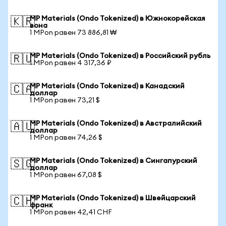
MP Materials (Ondo Tokenized) в Южнокорейская
🇰🇷
вона
1 MPon равен 73 886,81 ₩
MP Materials (Ondo Tokenized) в Российский рубль
🇷🇺
1 MPon равен 4 317,36 ₽
MP Materials (Ondo Tokenized) в Канадский
🇨🇦
доллар
1 MPon равен 73,21 $
MP Materials (Ondo Tokenized) в Австралийский
🇦🇺
доллар
1 MPon равен 74,26 $
MP Materials (Ondo Tokenized) в Сингапурский
🇸🇬
доллар
1 MPon равен 67,08 $
MP Materials (Ondo Tokenized) в Швейцарский
🇨🇭
франк
1 MPon равен 42,41 CHF