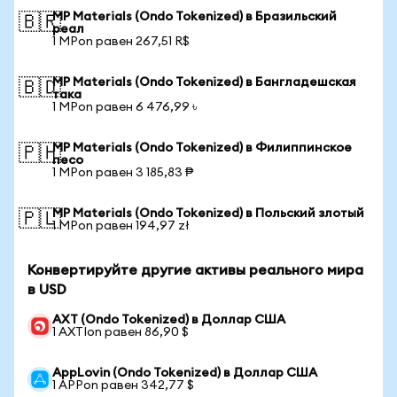
MP Materials (Ondo Tokenized) в Бразильский
🇧🇷
реал
1 MPon равен 267,51 R$
MP Materials (Ondo Tokenized) в Бангладешская
🇧🇩
така
1 MPon равен 6 476,99 ৳
MP Materials (Ondo Tokenized) в Филиппинское
🇵🇭
песо
1 MPon равен 3 185,83 ₱
MP Materials (Ondo Tokenized) в Польский злотый
🇵🇱
1 MPon равен 194,97 zł
Конвертируйте другие активы реального мира
в USD
AXT (Ondo Tokenized) в Доллар США
1 AXTIon равен 86,90 $
AppLovin (Ondo Tokenized) в Доллар США
1 APPon равен 342,77 $