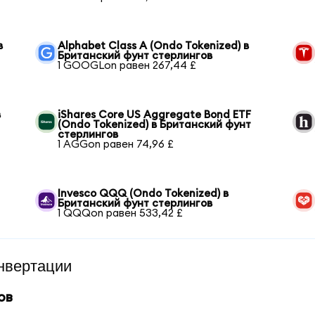
в
Alphabet Class A (Ondo Tokenized) в
Британский фунт стерлингов
1 GOOGLon равен 267,44 £
в
iShares Core US Aggregate Bond ETF
(Ondo Tokenized) в Британский фунт
стерлингов
1 AGGon равен 74,96 £
Invesco QQQ (Ondo Tokenized) в
Британский фунт стерлингов
1 QQQon равен 533,42 £
нвертации
ов