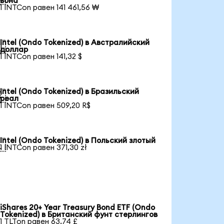
вона
1 INTCon равен 141 461,56 ₩
Intel (Ondo Tokenized) в Австралийский

доллар
1 INTCon равен 141,32 $
Intel (Ondo Tokenized) в Бразильский

реал
1 INTCon равен 509,20 R$
Intel (Ondo Tokenized) в Польский злотый

1 INTCon равен 371,30 zł
iShares 20+ Year Treasury Bond ETF (Ondo
Tokenized) в Британский фунт стерлингов
1 TLTon равен 63,74 £