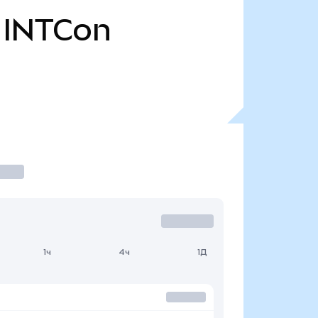
INTCon
1ч
4ч
1Д