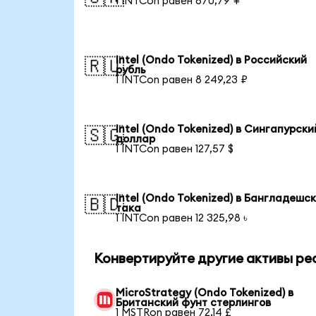
1 INTCon равен 670,79 ¥
Intel (Ondo Tokenized) в Российский
🇷🇺
рубль
1 INTCon равен 8 249,23 ₽
Intel (Ondo Tokenized) в Сингапурски
🇸🇬
доллар
1 INTCon равен 127,57 $
Intel (Ondo Tokenized) в Бангладешс
🇧🇩
така
1 INTCon равен 12 325,98 ৳
Конвертируйте другие активы ре
MicroStrategy (Ondo Tokenized) в
Британский фунт стерлингов
1 MSTRon равен 72,14 £