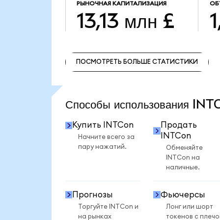
РЫНОЧНАЯ КАПИТАЛИЗАЦИЯ
ОБ
13,13 млн £
1
ПОСМОТРЕТЬ БОЛЬШЕ СТАТИСТИКИ
ПОСМОТРЕТЬ БОЛЬШЕ СТАТИСТИКИ
Способы использования IN
Купить INTCon
Продать
INTCon
Начните всего за
пару нажатий.
Обменяйте
INTCon на
наличные.
Прогнозы
Фьючерсы
Торгуйте INTCon и
Лонг или шорт
на рынках
токенов с плеч