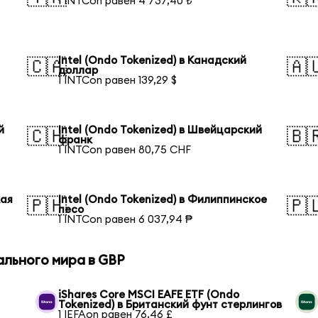
1 INTCon равен 4 737,40 ₺
Intel (Ondo Tokenized) в Канадский
🇨🇦
🇦
доллар
1 INTCon равен 139,29 $
й
Intel (Ondo Tokenized) в Швейцарский
🇨🇭
🇧
франк
1 INTCon равен 80,75 CHF
кая
Intel (Ondo Tokenized) в Филиппинское
🇵🇭
🇵
песо
1 INTCon равен 6 037,94 ₱
ального мира в GBP
iShares Core MSCI EAFE ETF (Ondo
Tokenized) в Британский фунт стерлингов
1 IEFAon равен 76,46 £