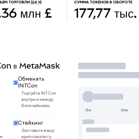
ЪЕМ ТОРГОВЛИ
(24 Ч)
СУММА ТОКЕНОВ В ОБОРОТЕ
,36 млн £
177,77 тыс.
TCon в MetaMask
Торговать
Обменять
INTCon
Торгуйте INTCon
внутри и между
блокчейнами.
15м
30м
Стейкинг
Заставьте вашу
ом
криптовалюту