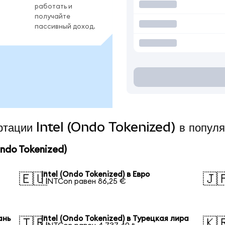
работать и
получайте
пассивный доход.
ертации Intel (Ondo Tokenized) в попул
ndo Tokenized)
Intel (Ondo Tokenized) в Евро
🇪🇺
🇯
1 INTCon равен 86,25 €
ань
Intel (Ondo Tokenized) в Турецкая лира
🇹🇷
🇰