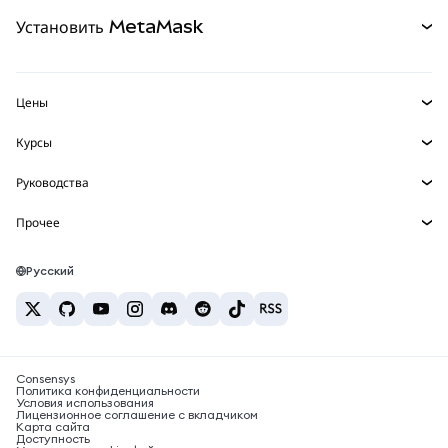
Карта
Документация для разработчиков
Установить MetaMask
Перпы
НОВИНКА
mUSD
НОВИНКА
Инфопанель
Защита транзакций
Реальные активы
Зарабатывайте
Набор умных счетов
Агентский кошелек
НОВИНКА
Цены
Встроенные кошельки
Snaps
Цена Bitcoin
Курсы
MetaMask Connect
Цена Ethereum
Награды
НОВИНКА
BTC в USD
Цена Solana
Руководства
Snaps
Безопасность
ETH в USD
Купить BTC
Цена Shiba Inu
USDT в INR
Прочее
Сервисы Web3
Поддержка
Купить ETH
Цена Pepe
Исследуйте контент
BTC в USDT
Купить SOL
Карьера
Цена Tether
Bitcoin-кошелёк
Русский
BTC в INR
Купить PEPE
Контакты
Цена USDC
Кошелёк Solana
ETH в USDT
Купить USDT
Цена Chainlink
Лучшие крипто-карты
USDT в PHP
Купить USDC
Лучшие мобильные криптокошельки
BTC в EUR
Consensys
Купить SHIB
Что такое Polymarket?
Политика конфиденциальности
Условия использования
Купить BNB
Лицензионное соглашение с вкладчиком
Новости о налогах на криптовалюту
Карта сайта
Доступность