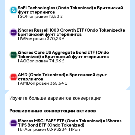
SoFi Technologies (Ondo Tokenized) в Британский
фунт стерлингов
1 SOFIon равен 13,53 £
iShares Russell 1000 Growth ETF (Ondo Tokenized) в
Британский фунт стерлингов
1 IWFon равен 370,23 £
iShares Core US Aggregate Bond ETF (Ondo
Tokenized) в Британский фунт стерлингов
1 AGGon равен 74,96 £
AMD (Ondo Tokenized) в Британский фунт
стерлингов
1 AMDon равен 365,54 £
Изучите больше вариантов конвертации
Расширенные конвертации активов
iShares MSCI EAFE ETF (Ondo Tokenized) в iShares
TIPS Bond ETF (Ondo Tokenized)
1 EFAon равен 0,993234 TIPon