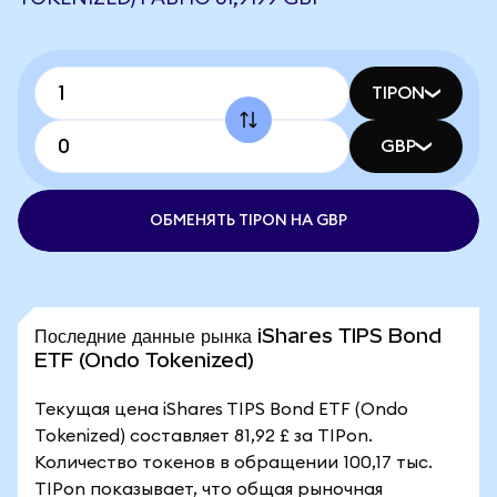
TIPON
GBP
ОБМЕНЯТЬ TIPON НА GBP
Последние данные рынка iShares TIPS Bond
ETF (Ondo Tokenized)
Текущая цена iShares TIPS Bond ETF (Ondo
Tokenized) составляет 81,92 £ за TIPon.
Количество токенов в обращении 100,17 тыс.
TIPon показывает, что общая рыночная