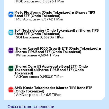
1 PDDon равен 0,815326 TIPon
Meta Platforms (Ondo Tokenized) в iShares TIPS
Bond ETF (Ondo Tokenized)
1 METAon равен 5,3742 TIPon
SoFi Technologies (Ondo Tokenized) в iShares TIPS
Bond ETF (Ondo Tokenized)
1 SOFIon равен 0,165206 TIPon
iShares Russell 1000 Growth ETF (Ondo Tokenized) в
iShares TIPS Bond ETF (Ondo Tokenized)
1 IWFon равен 4,5194 TIPon
iShares Core US Aggregate Bond ETF (Ondo
Tokenized) в iShares TIPS Bond ETF (Ondo
Tokenized)
1 AGGon равен 0,915031 TIPon
AMD (Ondo Tokenized) в iShares TIPS Bond ETF
(Ondo Tokenized)
1 AMDon равен 4,4621 TIPon
Отказ от ответственности