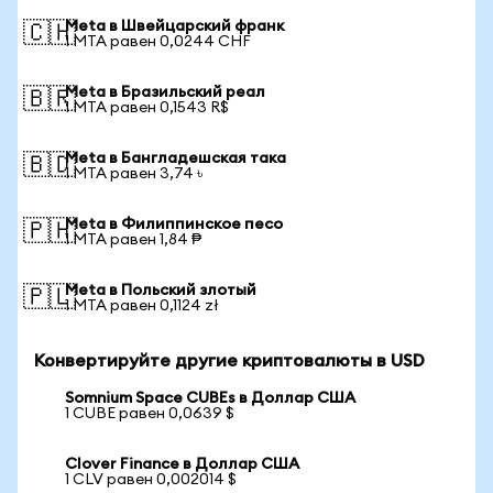
Meta в Швейцарский франк
🇨🇭
1 MTA равен 0,0244 CHF
Meta в Бразильский реал
🇧🇷
1 MTA равен 0,1543 R$
Meta в Бангладешская така
🇧🇩
1 MTA равен 3,74 ৳
Meta в Филиппинское песо
🇵🇭
1 MTA равен 1,84 ₱
Meta в Польский злотый
🇵🇱
1 MTA равен 0,1124 zł
Конвертируйте другие криптовалюты в USD
Somnium Space CUBEs в Доллар США
1 CUBE равен 0,0639 $
Clover Finance в Доллар США
1 CLV равен 0,002014 $