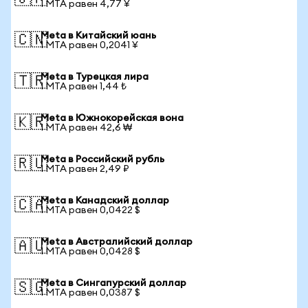
1 MTA равен 4,77 ¥
Meta в Китайский юань
🇨🇳
1 MTA равен 0,2041 ¥
Meta в Турецкая лира
🇹🇷
1 MTA равен 1,44 ₺
Meta в Южнокорейская вона
🇰🇷
1 MTA равен 42,6 ₩
Meta в Российский рубль
🇷🇺
1 MTA равен 2,49 ₽
Meta в Канадский доллар
🇨🇦
1 MTA равен 0,0422 $
Meta в Австралийский доллар
🇦🇺
1 MTA равен 0,0428 $
Meta в Сингапурский доллар
🇸🇬
1 MTA равен 0,0387 $