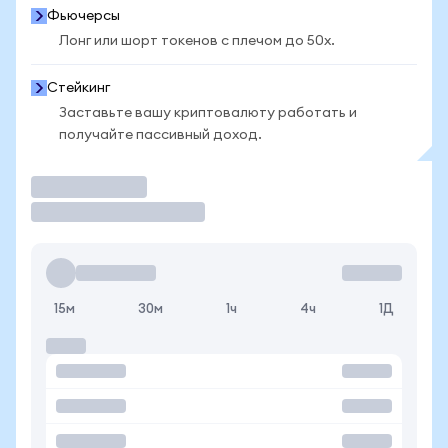
Фьючерсы
Лонг или шорт токенов с плечом до 50x.
Стейкинг
Заставьте вашу криптовалюту работать и
получайте пассивный доход.
Торговать
15м
30м
1ч
4ч
1Д