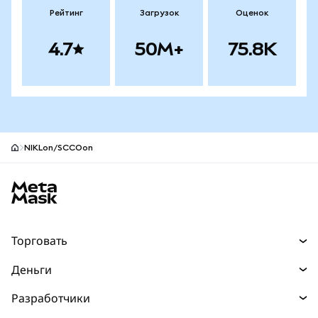
Рейтинг
Загрузок
Оценок
4.7
50M+
75.8K
NIKLon/SCCOon
Нижний колонтитул сайта MetaMask
Торговать
Торговля
Деньги
Swaps
Покупайте
Разработчики
Прогнозы
НОВИНКА
Карта
Документация для разработчиков