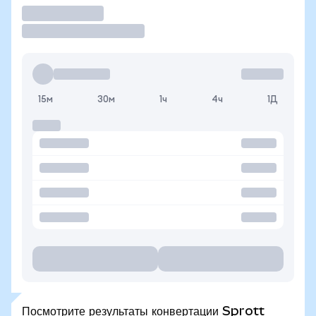
Торговать
15м
30м
1ч
4ч
1Д
Посмотрите результаты конвертации Sprott