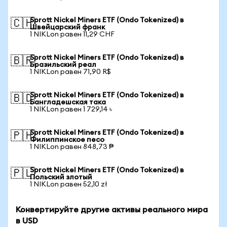
Sprott Nickel Miners ETF (Ondo Tokenized) в
🇨🇭
Швейцарский франк
1 NIKLon равен 11,29 CHF
Sprott Nickel Miners ETF (Ondo Tokenized) в
🇧🇷
Бразильский реал
1 NIKLon равен 71,90 R$
Sprott Nickel Miners ETF (Ondo Tokenized) в
🇧🇩
Бангладешская така
1 NIKLon равен 1 729,14 ৳
Sprott Nickel Miners ETF (Ondo Tokenized) в
🇵🇭
Филиппинское песо
1 NIKLon равен 848,73 ₱
Sprott Nickel Miners ETF (Ondo Tokenized) в
🇵🇱
Польский злотый
1 NIKLon равен 52,10 zł
Конвертируйте другие активы реального мира
в USD