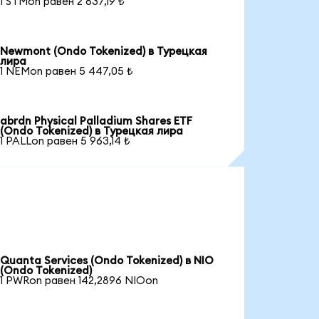
1 STMon равен 2 637,19 ₺
Newmont (Ondo Tokenized) в Турецкая
лира
1 NEMon равен 5 447,05 ₺
abrdn Physical Palladium Shares ETF
(Ondo Tokenized) в Турецкая лира
1 PALLon равен 5 963,14 ₺
Quanta Services (Ondo Tokenized) в NIO
(Ondo Tokenized)
1 PWRon равен 142,2896 NIOon