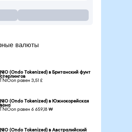
рные валюты
NIO (Ondo Tokenized) в Британский фунт

стерлингов
1 NIOon равен 3,51 £
NIO (Ondo Tokenized) в Южнокорейская

вона
1 NIOon равен 6 659,18 ₩
NIO (Ondo Tokenized) в Австралийский