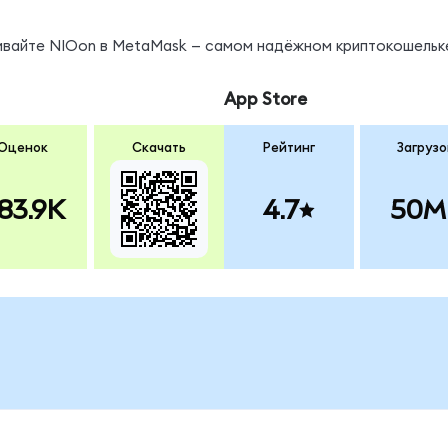
нивайте NIOon в MetaMask — самом надёжном криптокошельк
App Store
Оценок
Скачать
Рейтинг
Загрузо
83.9K
4.7
50M