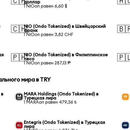
🇨🇦
🇦
доллар
1 NIOon равен 6,60 $
й
NIO (Ondo Tokenized) в Швейцарский
🇨🇭
🇧
франк
1 NIOon равен 3,82 CHF
ая
NIO (Ondo Tokenized) в Филиппинское
🇵🇭
🇵
песо
1 NIOon равен 287,13 ₱
ального мира в TRY
 в
MARA Holdings (Ondo Tokenized) в
Турецкая лира
1 MARAon равен 479,36 ₺
Entegris (Ondo Tokenized) в Турецкая
лира