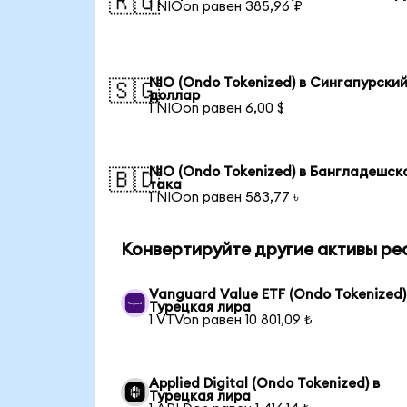
🇷🇺
1 NIOon равен 385,96 ₽
NIO (Ondo Tokenized) в Сингапурски
🇸🇬
доллар
1 NIOon равен 6,00 $
NIO (Ondo Tokenized) в Бангладешск
🇧🇩
така
1 NIOon равен 583,77 ৳
Конвертируйте другие активы ре
Vanguard Value ETF (Ondo Tokenized)
Турецкая лира
1 VTVon равен 10 801,09 ₺
Applied Digital (Ondo Tokenized) в
Турецкая лира