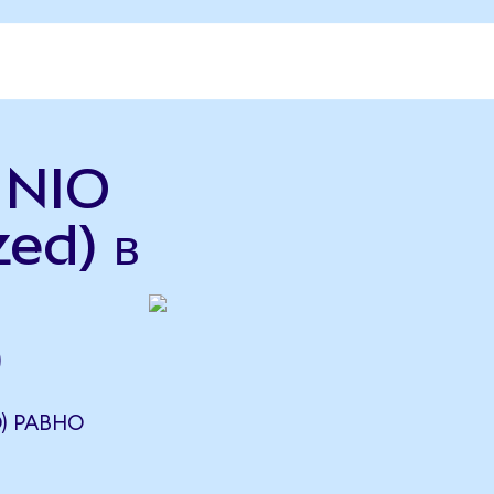
ь NIO
ed) в
)
D) РАВНО