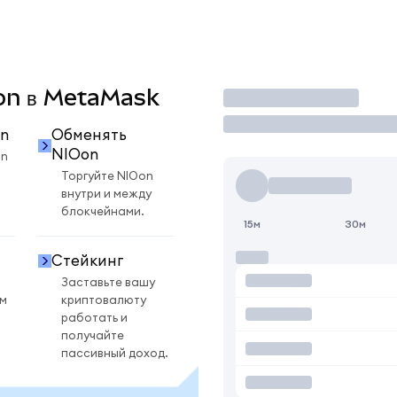
Oon в MetaMask
Торговать
n
Обменять
NIOon
on
Торгуйте NIOon
внутри и между
блокчейнами.
15м
30м
Стейкинг
Заставьте вашу
ом
криптовалюту
работать и
получайте
пассивный доход.