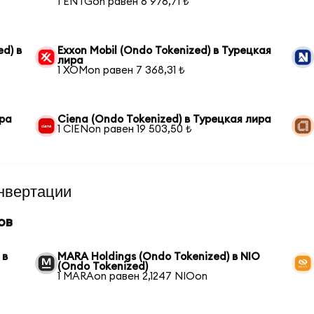
1 ENTGon равен 6 976,71 ₺
d) в
Exxon Mobil (Ondo Tokenized) в Турецкая
лира
1 XOMon равен 7 368,31 ₺
ира
Ciena (Ondo Tokenized) в Турецкая лира
1 CIENon равен 19 503,50 ₺
нвертации
ов
 в
MARA Holdings (Ondo Tokenized) в NIO
(Ondo Tokenized)
1 MARAon равен 2,1247 NIOon