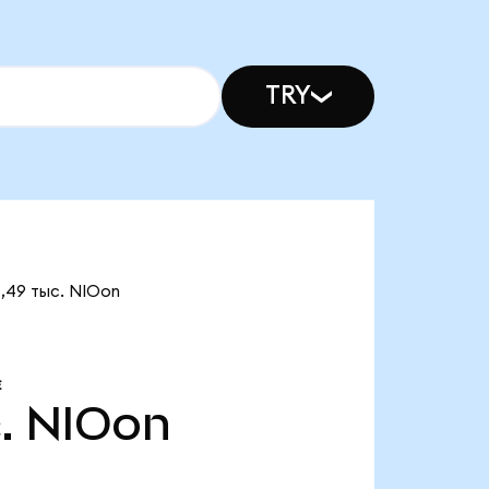
TRY
,49 тыс. NIOon
Е
.
NIOon