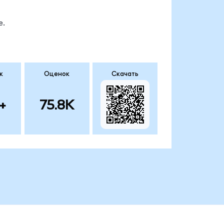
е.
к
Оценок
Скачать
+
75.8K