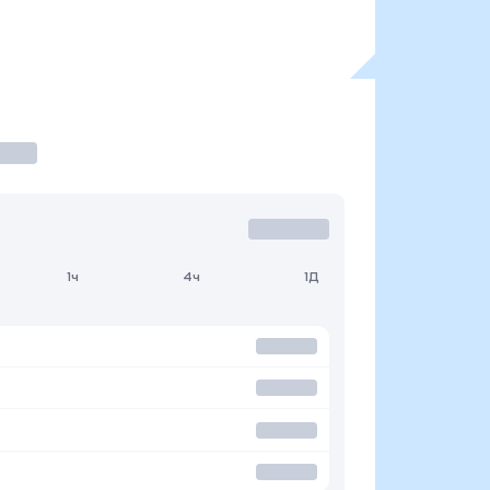
1ч
4ч
1Д