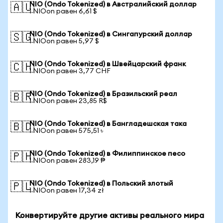
NIO (Ondo Tokenized) в Австралийский доллар
🇦🇺
1 NIOon равен 6,61 $
NIO (Ondo Tokenized) в Сингапурский доллар
🇸🇬
1 NIOon равен 5,97 $
NIO (Ondo Tokenized) в Швейцарский франк
🇨🇭
1 NIOon равен 3,77 CHF
NIO (Ondo Tokenized) в Бразильский реал
🇧🇷
1 NIOon равен 23,85 R$
NIO (Ondo Tokenized) в Бангладешская така
🇧🇩
1 NIOon равен 575,51 ৳
NIO (Ondo Tokenized) в Филиппинское песо
🇵🇭
1 NIOon равен 283,19 ₱
NIO (Ondo Tokenized) в Польский злотый
🇵🇱
1 NIOon равен 17,34 zł
Конвертируйте другие активы реального мира