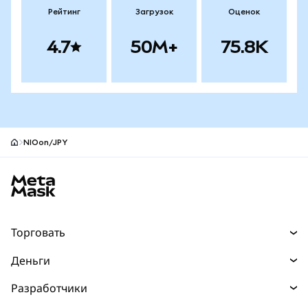
Рейтинг
Загрузок
Оценок
4.7
50M+
75.8K
NIOon/JPY
Нижний колонтитул сайта MetaMask
Торговать
Торговля
Деньги
Swaps
Покупайте
Разработчики
Прогнозы
НОВИНКА
Карта
Документация для разработчиков