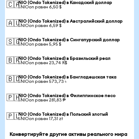
NIO (Ondo Tokenized) в Канадский доллар
🇨🇦
1 NIOon равен 6,50 $
NIO (Ondo Tokenized) в Австралийский доллар
🇦🇺
1 NIOon равен 6,59 $
NIO (Ondo Tokenized) в Сингапурский доллар
🇸🇬
1 NIOon равен 5,95 $
NIO (Ondo Tokenized) в Бразильский реал
🇧🇷
1 NIOon равен 23,74 R$
NIO (Ondo Tokenized) в Бангладешская така
🇧🇩
1 NIOon равен 573,73 ৳
NIO (Ondo Tokenized) в Филиппинское песо
🇵🇭
1 NIOon равен 281,83 ₱
NIO (Ondo Tokenized) в Польский злотый
🇵🇱
1 NIOon равен 17,31 zł
Конвертируйте другие активы реального мира