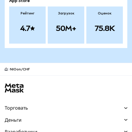
App Store
Рейтинг
Загрузок
Оценок
4.7
50M+
75.8K
NIOon/CHF
Нижний колонтитул сайта MetaMask
Торговать
Торговля
Деньги
Swaps
Покупайте
Разработчики