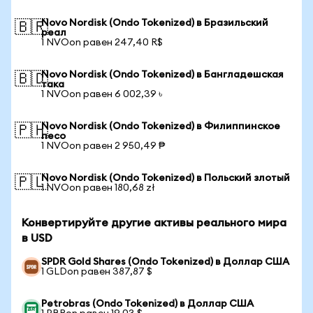
Novo Nordisk (Ondo Tokenized) в Бразильский
🇧🇷
реал
1 NVOon равен 247,40 R$
Novo Nordisk (Ondo Tokenized) в Бангладешская
🇧🇩
така
1 NVOon равен 6 002,39 ৳
Novo Nordisk (Ondo Tokenized) в Филиппинское
🇵🇭
песо
1 NVOon равен 2 950,49 ₱
Novo Nordisk (Ondo Tokenized) в Польский злотый
🇵🇱
1 NVOon равен 180,68 zł
Конвертируйте другие активы реального мира
в USD
SPDR Gold Shares (Ondo Tokenized) в Доллар США
1 GLDon равен 387,87 $
Petrobras (Ondo Tokenized) в Доллар США