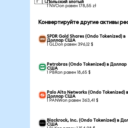
🇵🇱
Польский злотый
1 NVOon равен 178,55 zł
Конвертируйте другие активы ре
SPDR Gold Shares (Ondo Tokenized) в
Доллар США
1 GLDon равен 396,12 $
Petrobras (Ondo Tokenized) в Доллар
США
1 PBRon равен 18,65 $
Palo Alto Networks (Ondo Tokenized) 
Доллар США
1 PANWon равен 363,41 $
Blackrock, Inc. (Ondo Tokenized) в Д
США