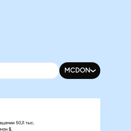
MCDON
щении 50,11 тыс.
млн $.