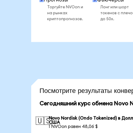
Торгуйте NVOon и
Лонг или шорт
на рынках
токенов с плеч
криптопрогнозов.
до 50x.
Посмотрите результаты кон
Сегодняшний курс обмена Novo No
Novo Nordisk (Ondo Tokenized) в Дол
🇺🇸
США
1 NVOon равен 48,06 $