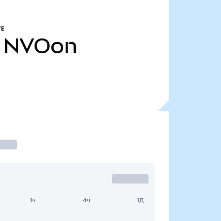
Е
NVOon
1ч
4ч
1Д