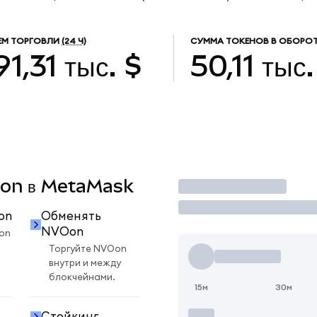
ЕМ ТОРГОВЛИ
(24 Ч)
СУММА ТОКЕНОВ В ОБОРОТ
91,31 тыс. $
50,11 тыс.
VOon в MetaMask
Торговать
on
Обменять
NVOon
on
Торгуйте NVOon
внутри и между
блокчейнами.
15м
30м
Стейкинг