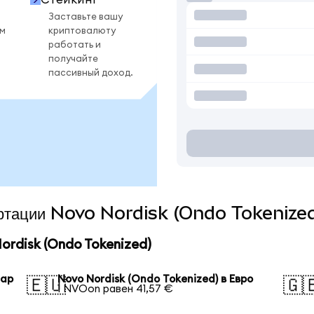
Заставьте вашу
ом
криптовалюту
работать и
получайте
пассивный доход.
вертации Novo Nordisk (Ondo Tokenized
rdisk (Ondo Tokenized)
лар
Novo Nordisk (Ondo Tokenized) в Евро
🇪🇺
🇬
1 NVOon равен 41,57 €