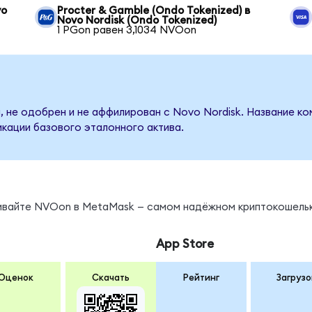
vo
Procter & Gamble (Ondo Tokenized) в
Novo Nordisk (Ondo Tokenized)
1 PGon равен 3,1034 NVOon
, не одобрен и не аффилирован с Novo Nordisk. Название ко
кации базового эталонного актива.
нивайте NVOon в MetaMask — самом надёжном криптокошельк
App Store
Оценок
Скачать
Рейтинг
Загрузо