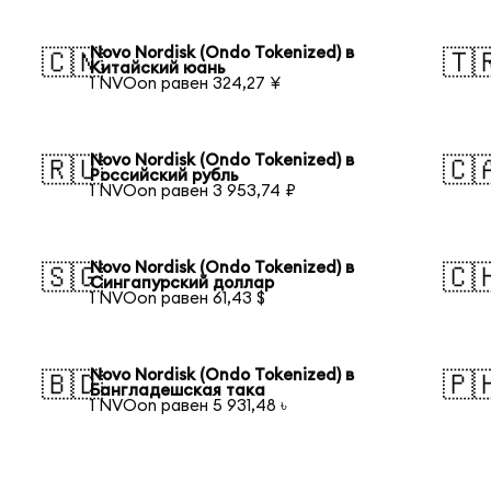
Novo Nordisk (Ondo Tokenized) в
🇨🇳
🇹
Китайский юань
1 NVOon равен 324,27 ¥
Novo Nordisk (Ondo Tokenized) в
🇷🇺
🇨
Российский рубль
1 NVOon равен 3 953,74 ₽
Novo Nordisk (Ondo Tokenized) в
🇸🇬
🇨
Сингапурский доллар
1 NVOon равен 61,43 $
Novo Nordisk (Ondo Tokenized) в
🇧🇩
🇵
Бангладешская така
1 NVOon равен 5 931,48 ৳