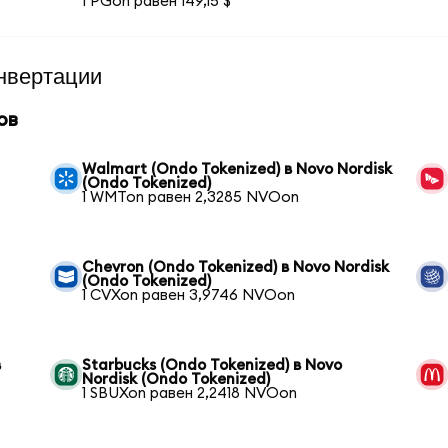
1 PGon равен 149,15 $
нвертации
ов
Walmart (Ondo Tokenized) в Novo Nordisk
(Ondo Tokenized)
1 WMTon равен 2,3285 NVOon
Chevron (Ondo Tokenized) в Novo Nordisk
(Ondo Tokenized)
1 CVXon равен 3,9746 NVOon
в
Starbucks (Ondo Tokenized) в Novo
Nordisk (Ondo Tokenized)
1 SBUXon равен 2,2418 NVOon