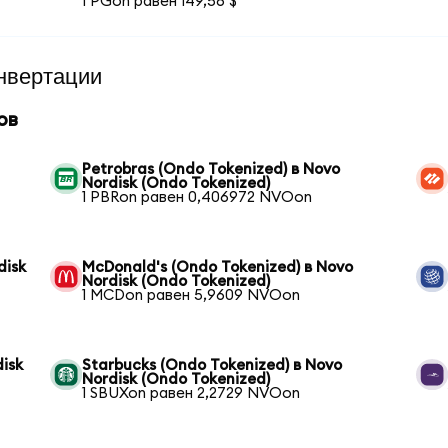
1 PGon равен 149,56 $
нвертации
ов
Petrobras (Ondo Tokenized) в Novo
Nordisk (Ondo Tokenized)
1 PBRon равен 0,406972 NVOon
disk
McDonald's (Ondo Tokenized) в Novo
Nordisk (Ondo Tokenized)
1 MCDon равен 5,9609 NVOon
isk
Starbucks (Ondo Tokenized) в Novo
Nordisk (Ondo Tokenized)
1 SBUXon равен 2,2729 NVOon