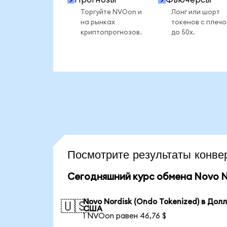
Торгуйте NVOon и
Лонг или шорт
на рынках
токенов с плеч
криптопрогнозов.
до 50x.
Посмотрите результаты кон
Сегодняшний курс обмена Novo No
Novo Nordisk (Ondo Tokenized) в Дол
🇺🇸
США
1 NVOon равен 46,76 $