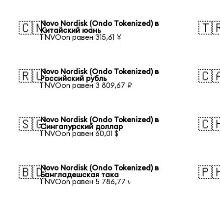
Novo Nordisk (Ondo Tokenized) в
🇨🇳
🇹
Китайский юань
1 NVOon равен 315,61 ¥
Novo Nordisk (Ondo Tokenized) в
🇷🇺
🇨
Российский рубль
1 NVOon равен 3 809,67 ₽
Novo Nordisk (Ondo Tokenized) в
🇸🇬
🇨
Сингапурский доллар
1 NVOon равен 60,01 $
Novo Nordisk (Ondo Tokenized) в
🇧🇩
🇵
Бангладешская така
1 NVOon равен 5 786,77 ৳