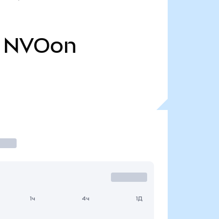
NVOon
1ч
4ч
1Д