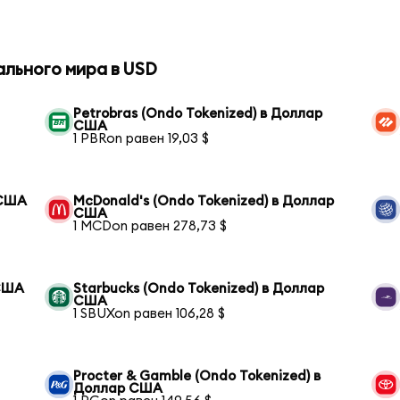
ального мира в USD
Petrobras (Ondo Tokenized) в Доллар
США
1 PBRon равен 19,03 $
 США
McDonald's (Ondo Tokenized) в Доллар
США
1 MCDon равен 278,73 $
 США
Starbucks (Ondo Tokenized) в Доллар
США
1 SBUXon равен 106,28 $
Procter & Gamble (Ondo Tokenized) в
Доллар США