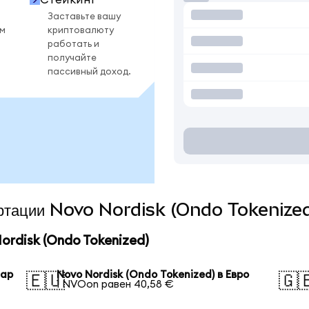
Заставьте вашу
ом
криптовалюту
работать и
получайте
пассивный доход.
вертации Novo Nordisk (Ondo Tokenized
rdisk (Ondo Tokenized)
лар
Novo Nordisk (Ondo Tokenized) в Евро
🇪🇺
🇬
1 NVOon равен 40,58 €