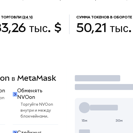
 ТОРГОВЛИ
(24 Ч)
СУММА ТОКЕНОВ В ОБОРОТЕ
3,26 тыс. $
50,21 тыс.
VOon в MetaMask
Торговать
on
Обменять
NVOon
on
Торгуйте NVOon
внутри и между
блокчейнами.
15м
30м
Стейкинг