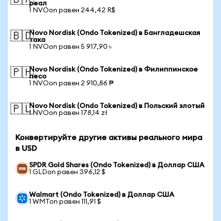
🇧🇷
реал
1 NVOon равен 244,42 R$
Novo Nordisk (Ondo Tokenized) в Бангладешская
🇧🇩
така
1 NVOon равен 5 917,90 ৳
Novo Nordisk (Ondo Tokenized) в Филиппинское
🇵🇭
песо
1 NVOon равен 2 910,86 ₱
Novo Nordisk (Ondo Tokenized) в Польский злотый
🇵🇱
1 NVOon равен 178,14 zł
Конвертируйте другие активы реального мира
в USD
SPDR Gold Shares (Ondo Tokenized) в Доллар США
1 GLDon равен 396,12 $
Walmart (Ondo Tokenized) в Доллар США
1 WMTon равен 111,91 $