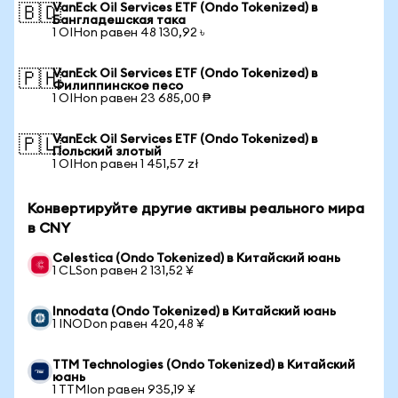
VanEck Oil Services ETF (Ondo Tokenized) в
🇧🇩
Бангладешская така
1 OIHon равен 48 130,92 ৳
VanEck Oil Services ETF (Ondo Tokenized) в
🇵🇭
Филиппинское песо
1 OIHon равен 23 685,00 ₱
VanEck Oil Services ETF (Ondo Tokenized) в
🇵🇱
Польский злотый
1 OIHon равен 1 451,57 zł
Конвертируйте другие активы реального мира
в CNY
Celestica (Ondo Tokenized) в Китайский юань
1 CLSon равен 2 131,52 ¥
Innodata (Ondo Tokenized) в Китайский юань
1 INODon равен 420,48 ¥
TTM Technologies (Ondo Tokenized) в Китайский
юань
1 TTMIon равен 935,19 ¥