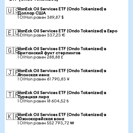
VanEck Oil Services ETF (Ondo Tokenized) в
🇺🇸
Доллар США
1 OIHon равен 389,87 $
VanEck Oil Services ETF (Ondo Tokenized) в Евро
🇪🇺
1 OIHon равен 337,23 €
VanEck Oil Services ETF (Ondo Tokenized) в
🇬🇧
Британский фунт стерлингов
1 OIHon равен 288,88 £
VanEck Oil Services ETF (Ondo Tokenized) в
🇯🇵
Японская иена
1 OIHon равен 61 790,83 ¥
VanEck Oil Services ETF (Ondo Tokenized) в
🇹🇷
Турецкая лира
1 OIHon равен 18 604,52 ₺
VanEck Oil Services ETF (Ondo Tokenized) в
🇰🇷
Южнокорейская вона
1 OIHon равен 552 793,72 ₩