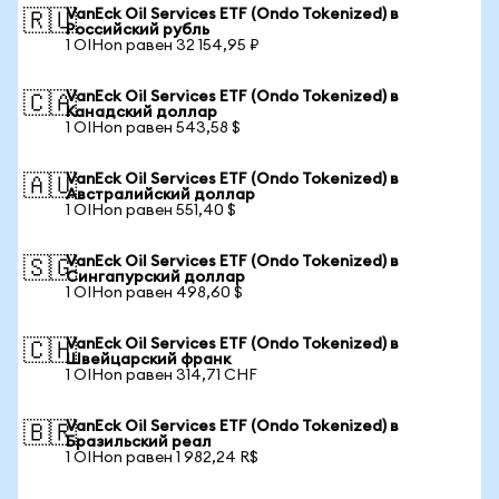
VanEck Oil Services ETF (Ondo Tokenized) в
🇷🇺
Российский рубль
1 OIHon равен 32 154,95 ₽
VanEck Oil Services ETF (Ondo Tokenized) в
🇨🇦
Канадский доллар
1 OIHon равен 543,58 $
VanEck Oil Services ETF (Ondo Tokenized) в
🇦🇺
Австралийский доллар
1 OIHon равен 551,40 $
VanEck Oil Services ETF (Ondo Tokenized) в
🇸🇬
Сингапурский доллар
1 OIHon равен 498,60 $
VanEck Oil Services ETF (Ondo Tokenized) в
🇨🇭
Швейцарский франк
1 OIHon равен 314,71 CHF
VanEck Oil Services ETF (Ondo Tokenized) в
🇧🇷
Бразильский реал
1 OIHon равен 1 982,24 R$