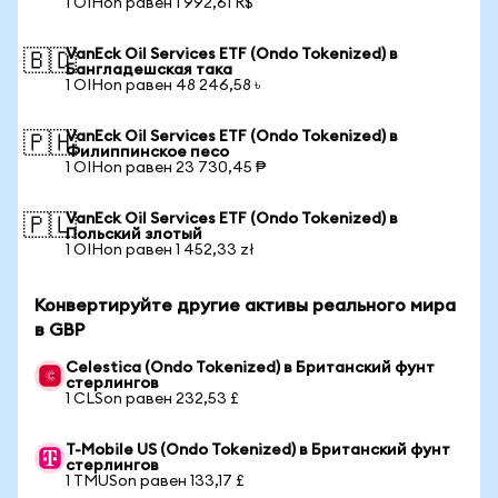
1 OIHon равен 1 992,61 R$
VanEck Oil Services ETF (Ondo Tokenized) в
🇧🇩
Бангладешская така
1 OIHon равен 48 246,58 ৳
VanEck Oil Services ETF (Ondo Tokenized) в
🇵🇭
Филиппинское песо
1 OIHon равен 23 730,45 ₱
VanEck Oil Services ETF (Ondo Tokenized) в
🇵🇱
Польский злотый
1 OIHon равен 1 452,33 zł
Конвертируйте другие активы реального мира
в GBP
Celestica (Ondo Tokenized) в Британский фунт
стерлингов
1 CLSon равен 232,53 £
T-Mobile US (Ondo Tokenized) в Британский фунт
стерлингов
1 TMUSon равен 133,17 £