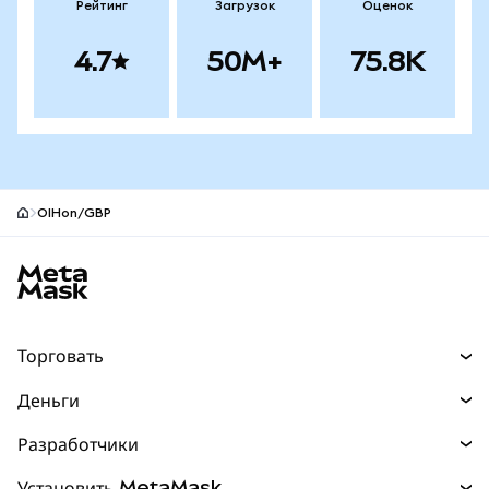
Рейтинг
Загрузок
Оценок
4.7
50M+
75.8K
OIHon/GBP
Нижний колонтитул сайта MetaMask
Торговать
Торговля
Деньги
Swaps
Покупайте
Разработчики
Прогнозы
НОВИНКА
Карта
Документация для разработчиков
Установить MetaMask