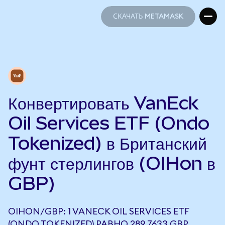
СКАЧАТЬ METAMASK
СКАЧАТЬ METAMASK
Конвертировать VanEck
Oil Services ETF (Ondo
Tokenized) в Британский
фунт стерлингов (OIHon в
GBP)
OIHON/GBP: 1 VANECK OIL SERVICES ETF
(ONDO TOKENIZED) РАВНО 289,7633 GBP