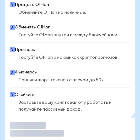
Продать OIHon
Обменяйте OIHon на наличные.
Обменять OIHon
Торгуйте OIHon внутри и между блокчейнами.
Прогнозы
Торгуйте OIHon и на рынках криптопрогнозов.
Фьючерсы
Лонг или шорт токенов с плечом до 50x.
Стейкинг
Заставьте вашу криптовалюту работать и
получайте пассивный доход.
Торговать