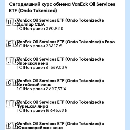
Сегодняшний курс обмена VanEck Oil Services
ETF (Ondo Tokenized)
VanEck Oil Services ETF (Ondo Tokenized) в
🇺🇸
Доллар США
1 OIHon равен 390,92 $
VanEck Oil Services ETF (Ondo Tokenized) в Евро
🇪🇺
1 OIHon равен 338,17 €
VanEck Oil Services ETF (Ondo Tokenized) в
🇯🇵
Японская иена
1 OIHon равен 61 689,03 ¥
VanEck Oil Services ETF (Ondo Tokenized) в
🇨🇳
Китайский юань
1 OIHon равен 2 637,57 ¥
VanEck Oil Services ETF (Ondo Tokenized) в
🇹🇷
Турецкая лира
1 OIHon равен 18 645,88 ₺
VanEck Oil Services ETF (Ondo Tokenized) в
🇰🇷
Южнокорейская вона