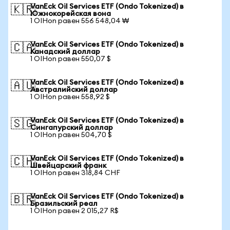
VanEck Oil Services ETF (Ondo Tokenized) в
🇰🇷
Южнокорейская вона
1 OIHon равен 556 548,04 ₩
VanEck Oil Services ETF (Ondo Tokenized) в
🇨🇦
Канадский доллар
1 OIHon равен 550,07 $
VanEck Oil Services ETF (Ondo Tokenized) в
🇦🇺
Австралийский доллар
1 OIHon равен 558,92 $
VanEck Oil Services ETF (Ondo Tokenized) в
🇸🇬
Сингапурский доллар
1 OIHon равен 504,70 $
VanEck Oil Services ETF (Ondo Tokenized) в
🇨🇭
Швейцарский франк
1 OIHon равен 318,84 CHF
VanEck Oil Services ETF (Ondo Tokenized) в
🇧🇷
Бразильский реал
1 OIHon равен 2 015,27 R$