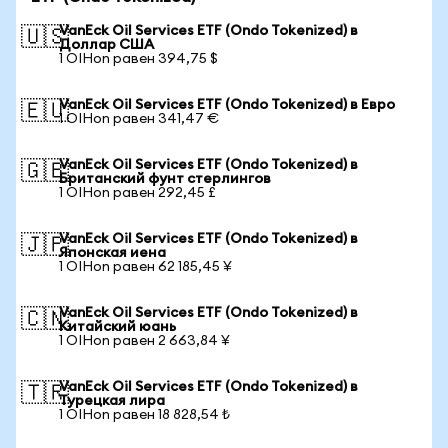
VanEck Oil Services ETF (Ondo Tokenized) в
🇺🇸
Доллар США
1 OIHon равен 394,75 $
VanEck Oil Services ETF (Ondo Tokenized) в Евро
🇪🇺
1 OIHon равен 341,47 €
VanEck Oil Services ETF (Ondo Tokenized) в
🇬🇧
Британский фунт стерлингов
1 OIHon равен 292,45 £
VanEck Oil Services ETF (Ondo Tokenized) в
🇯🇵
Японская иена
1 OIHon равен 62 185,45 ¥
VanEck Oil Services ETF (Ondo Tokenized) в
🇨🇳
Китайский юань
1 OIHon равен 2 663,84 ¥
VanEck Oil Services ETF (Ondo Tokenized) в
🇹🇷
Турецкая лира
1 OIHon равен 18 828,54 ₺