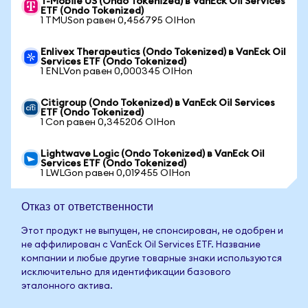
T-Mobile US (Ondo Tokenized) в VanEck Oil Services
ETF (Ondo Tokenized)
1 TMUSon равен 0,456795 OIHon
Enlivex Therapeutics (Ondo Tokenized) в VanEck Oil
Services ETF (Ondo Tokenized)
1 ENLVon равен 0,000345 OIHon
Citigroup (Ondo Tokenized) в VanEck Oil Services
ETF (Ondo Tokenized)
1 Con равен 0,345206 OIHon
Lightwave Logic (Ondo Tokenized) в VanEck Oil
Services ETF (Ondo Tokenized)
1 LWLGon равен 0,019455 OIHon
Отказ от ответственности
Этот продукт не выпущен, не спонсирован, не одобрен и
не аффилирован с VanEck Oil Services ETF. Название
компании и любые другие товарные знаки используются
исключительно для идентификации базового
эталонного актива.