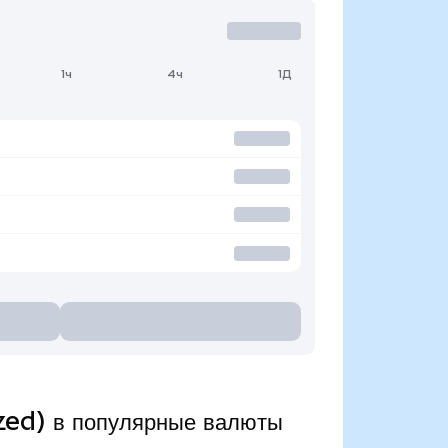
1ч
4ч
1Д
ed) в популярные валюты