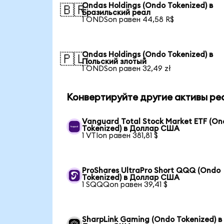
Ondas Holdings (Ondo Tokenized) в
🇧🇷
Бразильский реал
1 ONDSon равен 44,58 R$
Ondas Holdings (Ondo Tokenized) в
🇵🇱
Польский злотый
1 ONDSon равен 32,49 zł
Конвертируйте другие активы ре
Vanguard Total Stock Market ETF (O
Tokenized) в Доллар США
1 VTIon равен 381,81 $
ProShares UltraPro Short QQQ (Ondo
Tokenized) в Доллар США
1 SQQQon равен 39,41 $
SharpLink Gaming (Ondo Tokenized) в