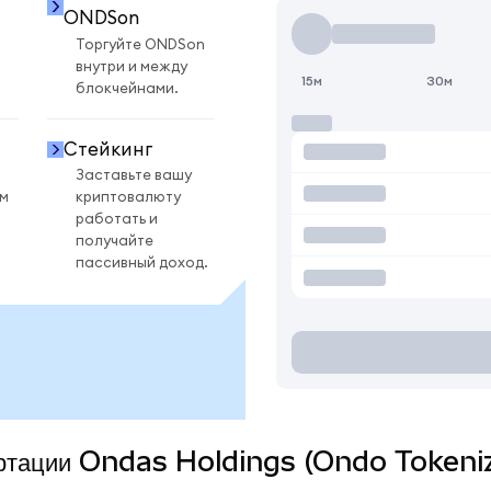
ONDSon
Торгуйте ONDSon
внутри и между
15м
30м
блокчейнами.
Стейкинг
Заставьте вашу
ом
криптовалюту
работать и
получайте
пассивный доход.
вертации Ondas Holdings (Ondo Tokeniz