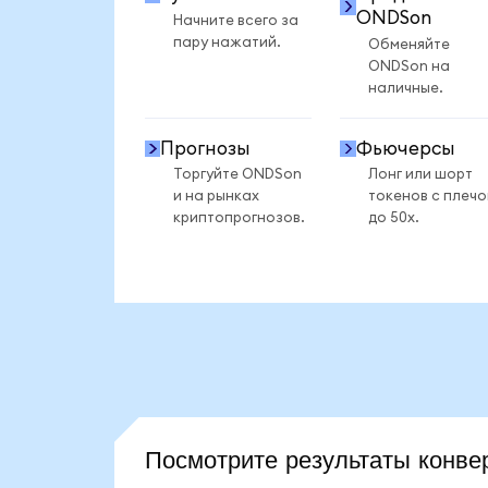
ONDSon
Начните всего за
пару нажатий.
Обменяйте
ONDSon на
наличные.
Прогнозы
Фьючерсы
Торгуйте ONDSon
Лонг или шорт
и на рынках
токенов с плеч
криптопрогнозов.
до 50x.
Посмотрите результаты кон