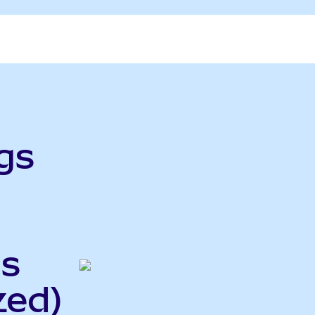
gs
gs
zed)