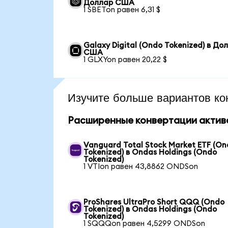
Доллар США
1 SBETon равен 6,31 $
Galaxy Digital (Ondo Tokenized) в До
США
1 GLXYon равен 20,22 $
Изучите больше вариантов ко
Расширенные конвертации актив
Vanguard Total Stock Market ETF (O
Tokenized) в Ondas Holdings (Ondo
Tokenized)
1 VTIon равен 43,8862 ONDSon
ProShares UltraPro Short QQQ (Ondo
Tokenized) в Ondas Holdings (Ondo
Tokenized)
1 SQQQon равен 4,5299 ONDSon