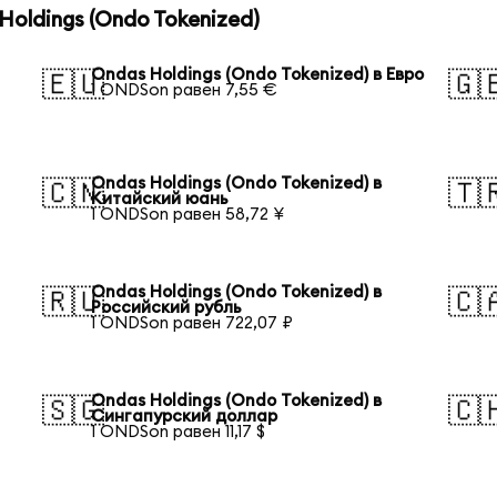
oldings (Ondo Tokenized)
Ondas Holdings (Ondo Tokenized) в Евро
🇪🇺
🇬
1 ONDSon равен 7,55 €
Ondas Holdings (Ondo Tokenized) в
🇨🇳
🇹
Китайский юань
1 ONDSon равен 58,72 ¥
Ondas Holdings (Ondo Tokenized) в
🇷🇺
🇨
Российский рубль
1 ONDSon равен 722,07 ₽
Ondas Holdings (Ondo Tokenized) в
🇸🇬
🇨
Сингапурский доллар
1 ONDSon равен 11,17 $