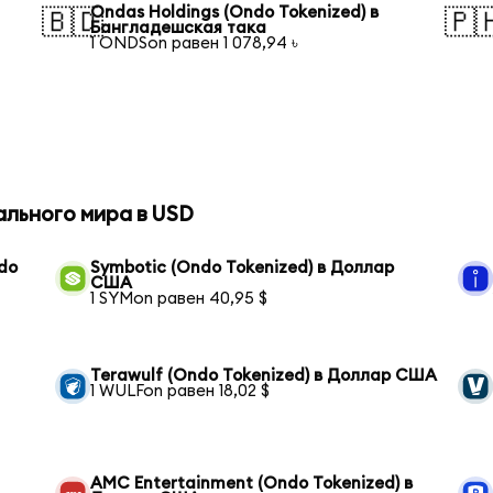
Ondas Holdings (Ondo Tokenized) в
🇧🇩
🇵
Бангладешская така
1 ONDSon равен 1 078,94 ৳
ального мира в USD
ndo
Symbotic (Ondo Tokenized) в Доллар
США
1 SYMon равен 40,95 $
Terawulf (Ondo Tokenized) в Доллар США
1 WULFon равен 18,02 $
AMC Entertainment (Ondo Tokenized) в