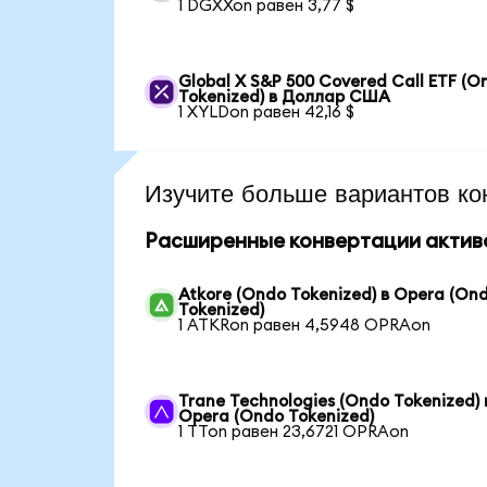
1 DGXXon равен 3,77 $
Global X S&P 500 Covered Call ETF (O
Tokenized) в Доллар США
1 XYLDon равен 42,16 $
Изучите больше вариантов ко
Расширенные конвертации актив
Atkore (Ondo Tokenized) в Opera (On
Tokenized)
1 ATKRon равен 4,5948 OPRAon
Trane Technologies (Ondo Tokenized) 
Opera (Ondo Tokenized)
1 TTon равен 23,6721 OPRAon