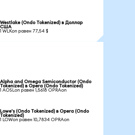
Westlake (Ondo Tokenized) в Доллар
США
1 WLKon равен 77,54 $
Alpha and Omega Semiconductor (Ondo
Tokenized) в Opera (Ondo Tokenized)
1 AOSLon равен 1,5618 OPRAon
Lowe's (Ondo Tokenized) в Opera (Ondo
Tokenized)
1 LOWon равен 10,7834 OPRAon