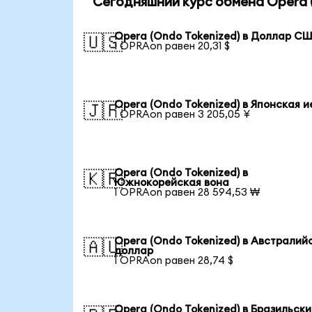
Сегодняшний курс обмена Opera (
Opera (Ondo Tokenized) в Доллар С
🇺🇸
1 OPRAon равен 20,31 $
Opera (Ondo Tokenized) в Японская и
🇯🇵
1 OPRAon равен 3 205,05 ¥
Opera (Ondo Tokenized) в
🇰🇷
Южнокорейская вона
1 OPRAon равен 28 594,53 ₩
Opera (Ondo Tokenized) в Австралий
🇦🇺
доллар
1 OPRAon равен 28,74 $
Opera (Ondo Tokenized) в Бразильск