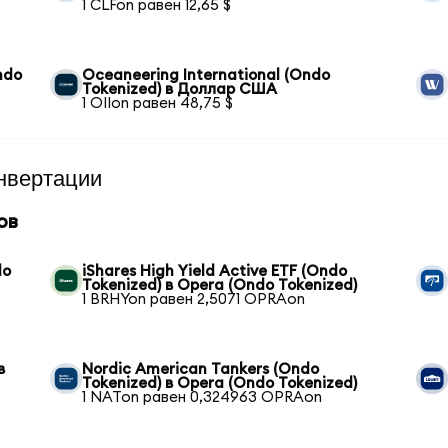
1 CLFon равен 12,65 $
ndo
Oceaneering International (Ondo
Tokenized) в Доллар США
1 OIIon равен 48,75 $
нвертации
ов
do
iShares High Yield Active ETF (Ondo
Tokenized) в Opera (Ondo Tokenized)
1 BRHYon равен 2,5071 OPRAon
в
Nordic American Tankers (Ondo
Tokenized) в Opera (Ondo Tokenized)
1 NATon равен 0,324963 OPRAon