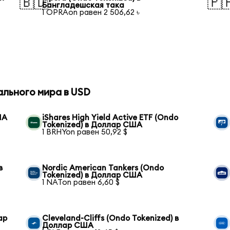
🇧🇩
🇵
Бангладешская така
1 OPRAon равен 2 506,62 ৳
ального мира в USD
ША
iShares High Yield Active ETF (Ondo
Tokenized) в Доллар США
1 BRHYon равен 50,92 $
в
Nordic American Tankers (Ondo
Tokenized) в Доллар США
1 NATon равен 6,60 $
ар
Cleveland-Cliffs (Ondo Tokenized) в
Доллар США