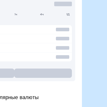
1ч
4ч
1Д
улярные валюты