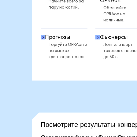
OPRAon
Начните всего за
пару нажатий.
Обменяйте
OPRAon на
наличные.
Прогнозы
Фьючерсы
Торгуйте OPRAon и
Лонг или шорт
на рынках
токенов с плеч
криптопрогнозов.
до 50x.
Посмотрите результаты кон