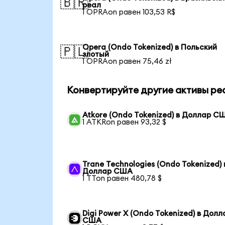
🇧🇷
реал
1 OPRAon равен 103,53 R$
Opera (Ondo Tokenized) в Польский
🇵🇱
злотый
1 OPRAon равен 75,46 zł
Конвертируйте другие активы ре
Atkore (Ondo Tokenized) в Доллар С
1 ATKRon равен 93,32 $
Trane Technologies (Ondo Tokenized) 
Доллар США
1 TTon равен 480,78 $
Digi Power X (Ondo Tokenized) в Долл
США