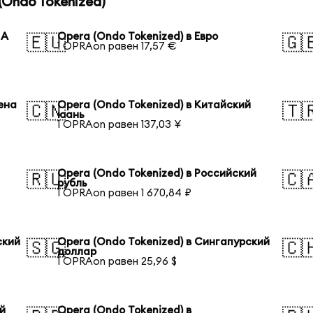
Ondo Tokenized)
ША
Opera (Ondo Tokenized) в Евро
🇪🇺
🇬
1 OPRAon равен 17,57 €
ена
Opera (Ondo Tokenized) в Китайский
🇨🇳
🇹
юань
1 OPRAon равен 137,03 ¥
Opera (Ondo Tokenized) в Российский
🇷🇺
🇨
рубль
1 OPRAon равен 1 670,84 ₽
ский
Opera (Ondo Tokenized) в Сингапурский
🇸🇬
🇨
доллар
1 OPRAon равен 25,96 $
ий
Opera (Ondo Tokenized) в