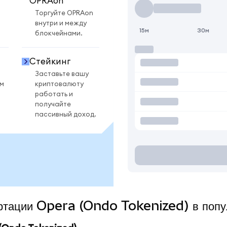
OPRAon
Торгуйте OPRAon
внутри и между
15м
30м
блокчейнами.
Стейкинг
Заставьте вашу
ом
криптовалюту
работать и
получайте
пассивный доход.
вертации Opera (Ondo Tokenized) в поп