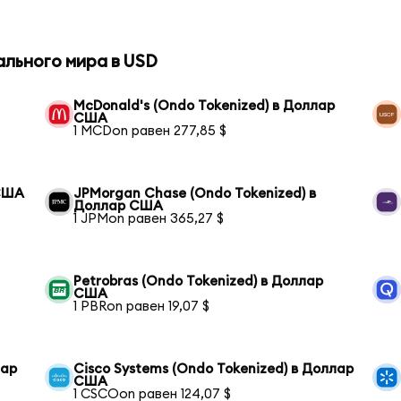
ального мира в USD
McDonald's (Ondo Tokenized) в Доллар
США
1 MCDon равен 277,85 $
 США
JPMorgan Chase (Ondo Tokenized) в
Доллар США
1 JPMon равен 365,27 $
Petrobras (Ondo Tokenized) в Доллар
США
1 PBRon равен 19,07 $
лар
Cisco Systems (Ondo Tokenized) в Доллар
США
1 CSCOon равен 124,07 $