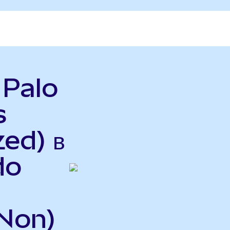
 Palo
s
ed) в
do
Non)