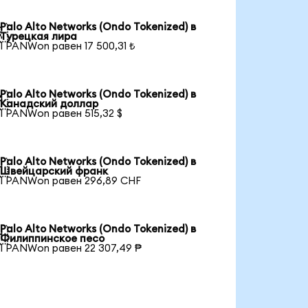
Palo Alto Networks (Ondo Tokenized) в

Турецкая лира
1 PANWon равен 17 500,31 ₺
Palo Alto Networks (Ondo Tokenized) в

Канадский доллар
1 PANWon равен 515,32 $
Palo Alto Networks (Ondo Tokenized) в

Швейцарский франк
1 PANWon равен 296,89 CHF
Palo Alto Networks (Ondo Tokenized) в

Филиппинское песо
1 PANWon равен 22 307,49 ₱