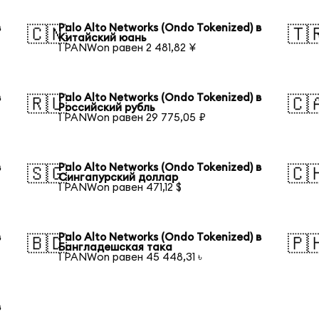
в
Palo Alto Networks (Ondo Tokenized) в
🇨🇳
🇹
Китайский юань
1 PANWon равен 2 481,82 ¥
в
Palo Alto Networks (Ondo Tokenized) в
🇷🇺
🇨
Российский рубль
1 PANWon равен 29 775,05 ₽
в
Palo Alto Networks (Ondo Tokenized) в
🇸🇬
🇨
Сингапурский доллар
1 PANWon равен 471,12 $
в
Palo Alto Networks (Ondo Tokenized) в
🇧🇩
🇵
Бангладешская така
1 PANWon равен 45 448,31 ৳
в