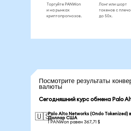
Торгуйте PANWon
Лонг или шорт
и на рынках
токенов с плеч
криптопрогнозов.
до 50x.
Посмотрите результаты кон
валюты
Сегодняшний курс обмена Palo Al
Palo Alto Networks (Ondo Tokenized) 
🇺🇸
Доллар США
1 PANWon равен 367,71 $