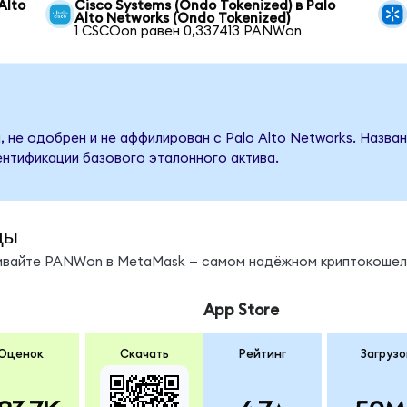
Alto
Cisco Systems (Ondo Tokenized) в Palo
Alto Networks (Ondo Tokenized)
1 CSCOon равен 0,337413 PANWon
, не одобрен и не аффилирован с Palo Alto Networks. Назва
ентификации базового эталонного актива.
ды
нивайте PANWon в MetaMask — самом надёжном криптокошел
App Store
Оценок
Скачать
Рейтинг
Загрузо