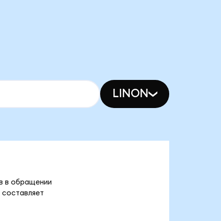
LINON
ов в обращении
) составляет