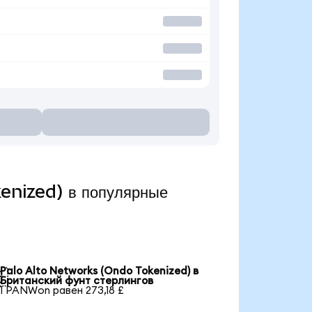
enized) в популярные
Palo Alto Networks (Ondo Tokenized) в

Британский фунт стерлингов
1 PANWon равен 273,18 £