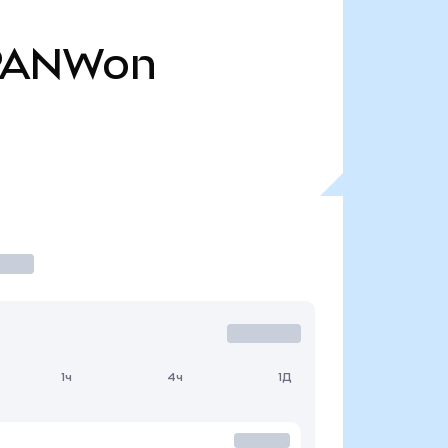
PANWon
1ч
4ч
1Д