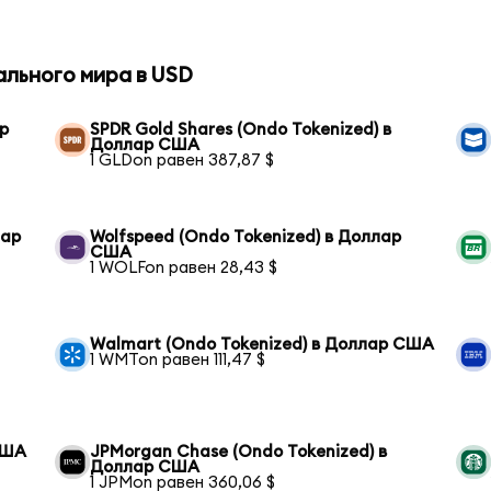
ального мира в USD
ар
SPDR Gold Shares (Ondo Tokenized) в
Доллар США
1 GLDon равен 387,87 $
лар
Wolfspeed (Ondo Tokenized) в Доллар
США
1 WOLFon равен 28,43 $
Walmart (Ondo Tokenized) в Доллар США
1 WMTon равен 111,47 $
США
JPMorgan Chase (Ondo Tokenized) в
Доллар США
1 JPMon равен 360,06 $