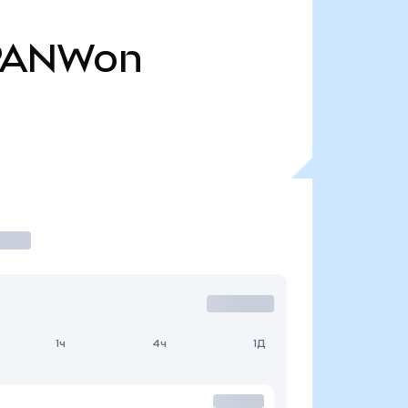
PANWon
1ч
4ч
1Д