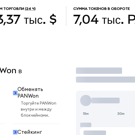
М ТОРГОВЛИ
(24 Ч)
СУММА ТОКЕНОВ В ОБОРОТЕ
3,37 тыс. $
7,04 тыс.
NWon в
Торговать
Обменять
PANWon
Торгуйте PANWon
внутри и между
15м
30м
блокчейнами.
Стейкинг