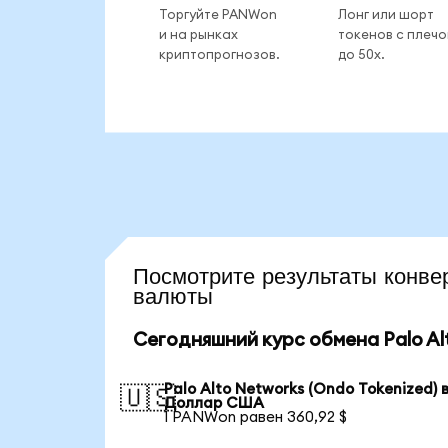
Торгуйте PANWon
Лонг или шорт
и на рынках
токенов с плеч
криптопрогнозов.
до 50x.
Посмотрите результаты кон
валюты
Сегодняшний курс обмена Palo Al
Palo Alto Networks (Ondo Tokenized) 
🇺🇸
Доллар США
1 PANWon равен 360,92 $