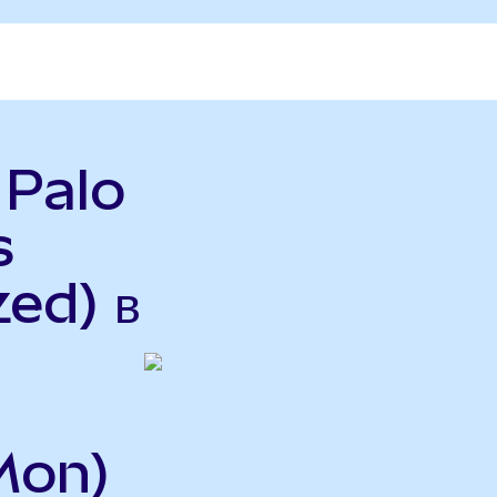
 Palo
s
ed) в
Mon)