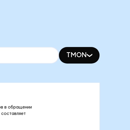
TMON
ов в обращении
) составляет