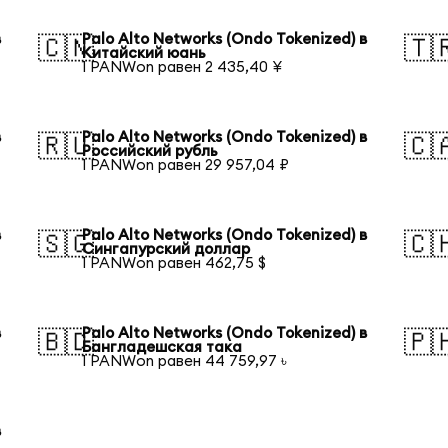
в
Palo Alto Networks (Ondo Tokenized) в
🇨🇳
🇹
Китайский юань
1 PANWon равен 2 435,40 ¥
в
Palo Alto Networks (Ondo Tokenized) в
🇷🇺
🇨
Российский рубль
1 PANWon равен 29 957,04 ₽
в
Palo Alto Networks (Ondo Tokenized) в
🇸🇬
🇨
Сингапурский доллар
1 PANWon равен 462,75 $
в
Palo Alto Networks (Ondo Tokenized) в
🇧🇩
🇵
Бангладешская така
1 PANWon равен 44 759,97 ৳
в