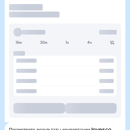
Торговать
15м
30м
1ч
4ч
1Д
Посмотрите результаты конвертации Invesco