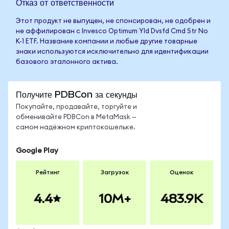
Отказ от ответственности
Этот продукт не выпущен, не спонсирован, не одобрен и
не аффилирован с Invesco Optimum Yld Dvsfd Cmd Str No
K-1 ETF. Название компании и любые другие товарные
знаки используются исключительно для идентификации
базового эталонного актива.
Получите PDBCon за секунды
Покупайте, продавайте, торгуйте и
обменивайте PDBCon в MetaMask —
самом надёжном криптокошельке.
Google Play
Рейтинг
Загрузок
Оценок
4.4
10M+
483.9K