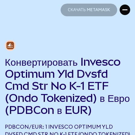
СКАЧАТЬ METAMASK
СКАЧАТЬ METAMASK
Конвертировать Invesco
Optimum Yld Dvsfd
Cmd Str No K-1 ETF
(Ondo Tokenized) в Евро
(PDBCon в EUR)
PDBCON/EUR: 1 INVESCO OPTIMUM YLD
DVSFD CMD STR NO K-1 ETF (ONDO TOKENIZED)