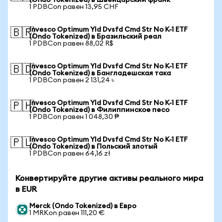
(Ondo Tokenized) в Швейцарский франк
1 PDBCon равен 13,95 CHF
Invesco Optimum Yld Dvsfd Cmd Str No K-1 ETF
🇧🇷
(Ondo Tokenized) в Бразильский реал
1 PDBCon равен 88,02 R$
Invesco Optimum Yld Dvsfd Cmd Str No K-1 ETF
🇧🇩
(Ondo Tokenized) в Бангладешская така
1 PDBCon равен 2 131,24 ৳
Invesco Optimum Yld Dvsfd Cmd Str No K-1 ETF
🇵🇭
(Ondo Tokenized) в Филиппинское песо
1 PDBCon равен 1 048,30 ₱
Invesco Optimum Yld Dvsfd Cmd Str No K-1 ETF
🇵🇱
(Ondo Tokenized) в Польский злотый
1 PDBCon равен 64,16 zł
Конвертируйте другие активы реального мира
в EUR
Merck (Ondo Tokenized) в Евро
1 MRKon равен 111,20 €