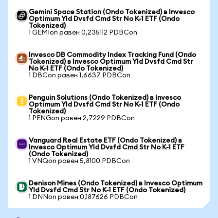
Gemini Space Station (Ondo Tokenized) в Invesco
Optimum Yld Dvsfd Cmd Str No K-1 ETF (Ondo
Tokenized)
1 GEMIon равен 0,235112 PDBCon
Invesco DB Commodity Index Tracking Fund (Ondo
Tokenized) в Invesco Optimum Yld Dvsfd Cmd Str
No K-1 ETF (Ondo Tokenized)
1 DBCon равен 1,6637 PDBCon
Penguin Solutions (Ondo Tokenized) в Invesco
Optimum Yld Dvsfd Cmd Str No K-1 ETF (Ondo
Tokenized)
1 PENGon равен 2,7229 PDBCon
Vanguard Real Estate ETF (Ondo Tokenized) в
Invesco Optimum Yld Dvsfd Cmd Str No K-1 ETF
(Ondo Tokenized)
1 VNQon равен 5,8100 PDBCon
Denison Mines (Ondo Tokenized) в Invesco Optimum
Yld Dvsfd Cmd Str No K-1 ETF (Ondo Tokenized)
1 DNNon равен 0,187626 PDBCon