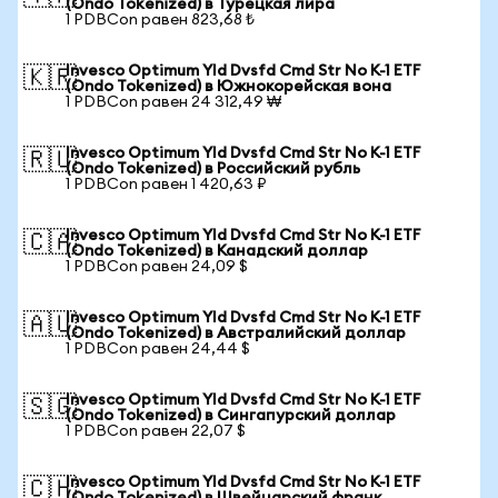
(Ondo Tokenized) в Турецкая лира
1 PDBCon равен 823,68 ₺
Invesco Optimum Yld Dvsfd Cmd Str No K-1 ETF
🇰🇷
(Ondo Tokenized) в Южнокорейская вона
1 PDBCon равен 24 312,49 ₩
Invesco Optimum Yld Dvsfd Cmd Str No K-1 ETF
🇷🇺
(Ondo Tokenized) в Российский рубль
1 PDBCon равен 1 420,63 ₽
Invesco Optimum Yld Dvsfd Cmd Str No K-1 ETF
🇨🇦
(Ondo Tokenized) в Канадский доллар
1 PDBCon равен 24,09 $
Invesco Optimum Yld Dvsfd Cmd Str No K-1 ETF
🇦🇺
(Ondo Tokenized) в Австралийский доллар
1 PDBCon равен 24,44 $
Invesco Optimum Yld Dvsfd Cmd Str No K-1 ETF
🇸🇬
(Ondo Tokenized) в Сингапурский доллар
1 PDBCon равен 22,07 $
Invesco Optimum Yld Dvsfd Cmd Str No K-1 ETF
🇨🇭