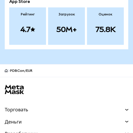
App Store
Рейтинг
Загрузок
Оценок
4.7
50M+
75.8K
PDBCon/EUR
Нижний колонтитул сайта MetaMask
Торговать
Торговля
Деньги
Swaps
Покупайте