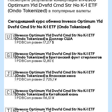
Optimum Yld Dvsfd Cmd Str No K-1 ETF
(Ondo Tokenized) в популярные валюты
Сегодняшний курс обмена Invesco Optimum Yld
Dvsfd Cmd Str No K-1 ETF (Ondo Tokenized)
Invesco Optimum Yld Dvsfd Cmd Str No K-1 ETF
🇺🇸
(Ondo Tokenized) в Доллар США
1 PDBCon равен 17,27 $
Invesco Optimum Yld Dvsfd Cmd Str No K-1 ETF
🇬🇧
(Ondo Tokenized) в Британский фунт стерлингов
1 PDBCon равен 12,80 £
Invesco Optimum Yld Dvsfd Cmd Str No K-1 ETF
🇯🇵
(Ondo Tokenized) в Японская иена
1 PDBCon равен 2 725,1 ¥
Invesco Optimum Yld Dvsfd Cmd Str No K-1 ETF
🇨🇳
(Ondo Tokenized) в Китайский юань
1 PDBCon равен 116,51 ¥
Invesco Optimum Yld Dvsfd Cmd Str No K-1 ETF
🇹🇷