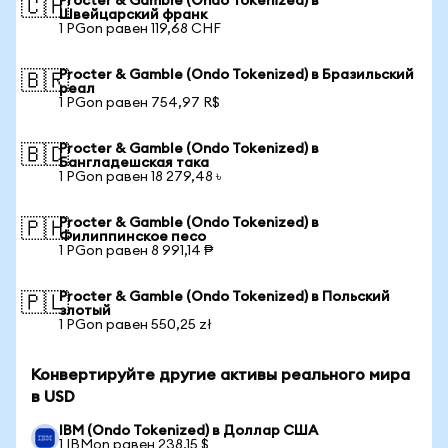
Procter & Gamble (Ondo Tokenized) в
🇨🇭
Швейцарский франк
1 PGon равен 119,68 CHF
Procter & Gamble (Ondo Tokenized) в Бразильский
🇧🇷
реал
1 PGon равен 754,97 R$
Procter & Gamble (Ondo Tokenized) в
🇧🇩
Бангладешская така
1 PGon равен 18 279,48 ৳
Procter & Gamble (Ondo Tokenized) в
🇵🇭
Филиппинское песо
1 PGon равен 8 991,14 ₱
Procter & Gamble (Ondo Tokenized) в Польский
🇵🇱
злотый
1 PGon равен 550,25 zł
Конвертируйте другие активы реального мира
в USD
IBM (Ondo Tokenized) в Доллар США
1 IBMon равен 238,15 $