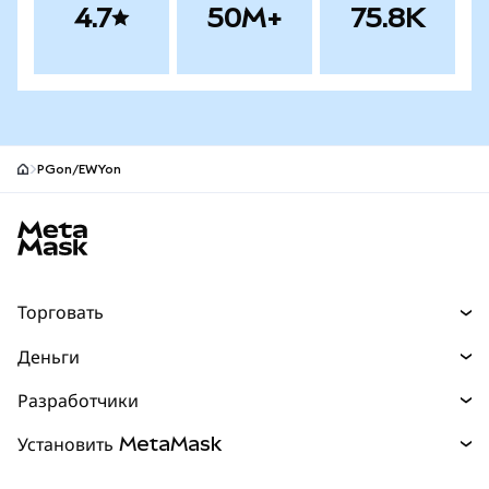
4.7
50M+
75.8K
PGon/EWYon
Нижний колонтитул сайта MetaMask
Торговать
Торговля
Деньги
Swaps
Покупайте
Разработчики
Прогнозы
НОВИНКА
Карта
Документация для разработчиков
Установить MetaMask
Перпы
НОВИНКА
mUSD
НОВИНКА
Инфопанель
Защита транзакций