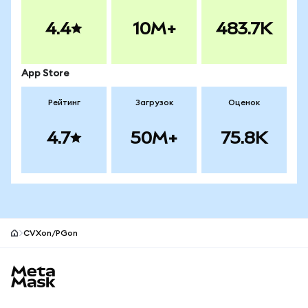
4.4
10M+
483.7K
App Store
Рейтинг
Загрузок
Оценок
4.7
50M+
75.8K
CVXon/PGon
Нижний колонтитул сайта MetaMask