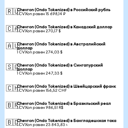
Chevron (Ondo Tokenized) в Российский рубль
🇷🇺
1 CVXon равен 15 698,14 ₽
Chevron (Ondo Tokenized) в Канадский доллар
🇨🇦
1 CVXon равен 270,17 $
Chevron (Ondo Tokenized) в Австралийский
🇦🇺
доллар
1 CVXon равен 274,03 $
Chevron (Ondo Tokenized) в Сингапурский
🇸🇬
доллар
1 CVXon равен 247,33 $
Chevron (Ondo Tokenized) в Швейцарский франк
🇨🇭
1 CVXon равен 156,52 CHF
Chevron (Ondo Tokenized) в Бразильский реал
🇧🇷
1 CVXon равен 986,51 R$
Chevron (Ondo Tokenized) в Бангладешская така
🇧🇩
1 CVXon равен 23 843,83 ৳