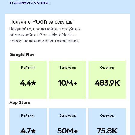
эталонного актива.
Получите PGon за секунды
Покупайте, продавайте, торгуйте и
обменивайте PGon в MetaMask —
самом надёжном криптокошельке.
Google Play
Рейтинг
Загрузок
Оценок
4.4
10M+
483.9K
App Store
Рейтинг
Загрузок
Оценок
4.7
50M+
75.8K