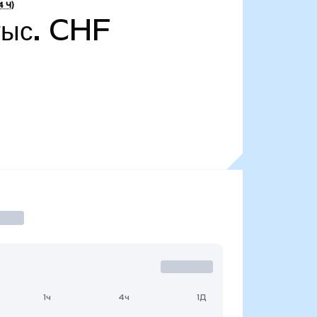
4 Ч)
 тыс. CHF
1ч
4ч
1Д