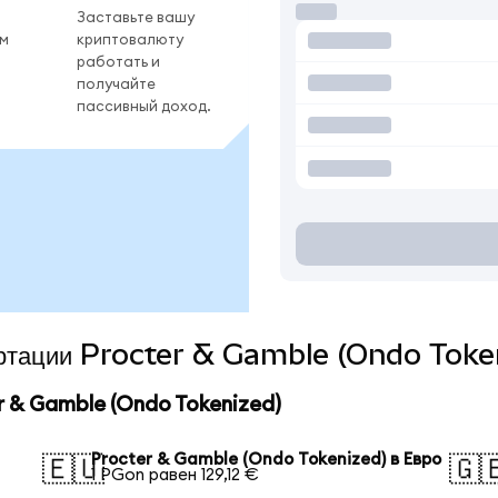
Заставьте вашу
ом
криптовалюту
работать и
получайте
пассивный доход.
вертации Procter & Gamble (Ondo Toke
 & Gamble (Ondo Tokenized)
Procter & Gamble (Ondo Tokenized) в Евро
🇪🇺
🇬
1 PGon равен 129,12 €