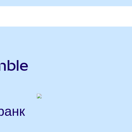
mble
ранк