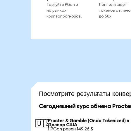
Торгуйте PGon и
Лонг или шорт
на рынках
токенов с плеч
криптопрогнозов.
до 50x.
Посмотрите результаты кон
Сегодняшний курс обмена Procter
Procter & Gamble (Ondo Tokenized) в
🇺🇸
Доллар США
1 PGon равен 149,26 $