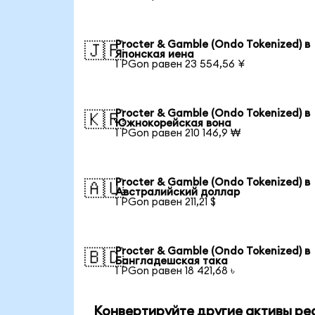
Procter & Gamble (Ondo Tokenized) в
🇯🇵
Японская иена
1 PGon равен 23 554,56 ¥
Procter & Gamble (Ondo Tokenized) в
🇰🇷
Южнокорейская вона
1 PGon равен 210 146,9 ₩
Procter & Gamble (Ondo Tokenized) в
🇦🇺
Австралийский доллар
1 PGon равен 211,21 $
Procter & Gamble (Ondo Tokenized) в
🇧🇩
Бангладешская така
1 PGon равен 18 421,68 ৳
Конвертируйте другие активы ре