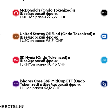
McDonald's (Ondo Tokenized) в
Швейцарский франк
1 MCDon равен 225,22 CHF
в
United States Oil Fund (Ondo Tokenized) в
Швейцарский франк
1 USOon равен 96,31 CHF
SK Hynix (Ondo Tokenized) в
Швейцарский франк
1 SKHYon равен 110,46 CHF
iShares Core S&P MidCap ETF (Ondo
Tokenized) в Швейцарский франк
1 IJHon равен 63,12 CHF
нвертации