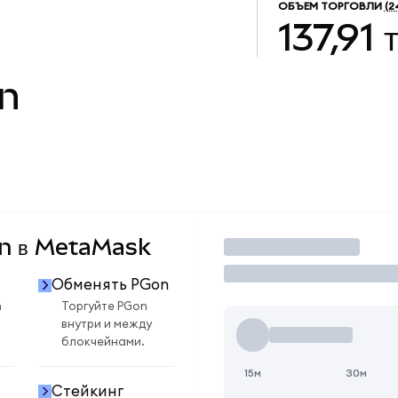
ОБЪЕМ ТОРГОВЛИ
(2
137,91
n
on в MetaMask
Торговать
Обменять PGon
n
Торгуйте PGon
внутри и между
блокчейнами.
15м
30м
Стейкинг