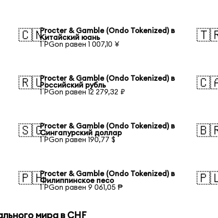
Procter & Gamble (Ondo Tokenized) в
🇨🇳
🇹
Китайский юань
1 PGon равен 1 007,10 ¥
Procter & Gamble (Ondo Tokenized) в
🇷🇺
🇨
Российский рубль
1 PGon равен 12 279,32 ₽
Procter & Gamble (Ondo Tokenized) в
🇸🇬
🇧
Сингапурский доллар
1 PGon равен 190,77 $
Procter & Gamble (Ondo Tokenized) в
🇵🇭
🇵
Филиппинское песо
1 PGon равен 9 061,05 ₱
ального мира в CHF