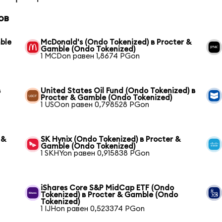
ов
ble
McDonald's (Ondo Tokenized) в Procter &
Gamble (Ondo Tokenized)
1 MCDon равен 1,8674 PGon
в
United States Oil Fund (Ondo Tokenized) в
Procter & Gamble (Ondo Tokenized)
1 USOon равен 0,798528 PGon
 &
SK Hynix (Ondo Tokenized) в Procter &
Gamble (Ondo Tokenized)
1 SKHYon равен 0,915838 PGon
iShares Core S&P MidCap ETF (Ondo
Tokenized) в Procter & Gamble (Ondo
Tokenized)
1 IJHon равен 0,523374 PGon