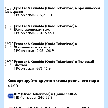
Procter & Gamble (Ondo Tokenized) в Бразильский
🇧🇷
реал
1 PGon равен 759,63 R$
Procter & Gamble (Ondo Tokenized) в
🇧🇩
Бангладешская така
1 PGon равен 18 436,49 ৳
Procter & Gamble (Ondo Tokenized) в
🇵🇭
Филиппинское песо
1 PGon равен 9 054,08 ₱
Procter & Gamble (Ondo Tokenized) в Польский
🇵🇱
злотый
1 PGon равен 553,42 zł
Конвертируйте другие активы реального мира
в USD
IBM (Ondo Tokenized) в Доллар США
1 IBMon равен 240,32 $