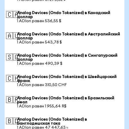
Analog Devices (Ondo Tokenized) в Канадский
🇨🇦
доллар
1 ADIon равен 536,55 $
Analog Devices (Ondo Tokenized) в Австралийский
🇦🇺
доллар
1 ADIon равен 543,78 $
Analog Devices (Ondo Tokenized) в Сингапурский
🇸🇬
доллар
1 ADIon равен 490,39 $
Analog Devices (Ondo Tokenized) в Швейцарский
🇨🇭
франк
1 ADIon равен 310,50 CHF
Analog Devices (Ondo Tokenized) в Бразильский
🇧🇷
реал
1 ADIon равен 1 955,64 R$
Analog Devices (Ondo Tokenized) в
🇧🇩
Бангладешская така
1 ADIon равен 47 447,63 ৳