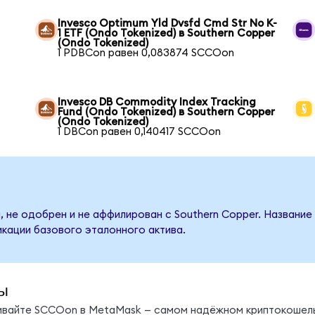
Invesco Optimum Yld Dvsfd Cmd Str No K-
1 ETF (Ondo Tokenized) в Southern Copper
(Ondo Tokenized)
1 PDBCon равен 0,083874 SCCOon
Invesco DB Commodity Index Tracking
Fund (Ondo Tokenized) в Southern Copper
(Ondo Tokenized)
1 DBCon равен 0,140417 SCCOon
, не одобрен и не аффилирован с Southern Copper. Название
кации базового эталонного актива.
ы
нивайте SCCOon в MetaMask — самом надёжном криптокошель