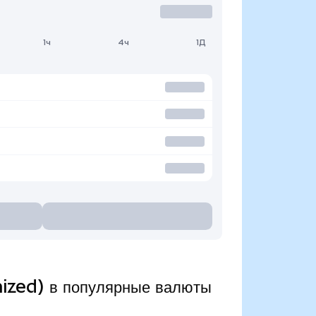
1ч
4ч
1Д
ized) в популярные валюты