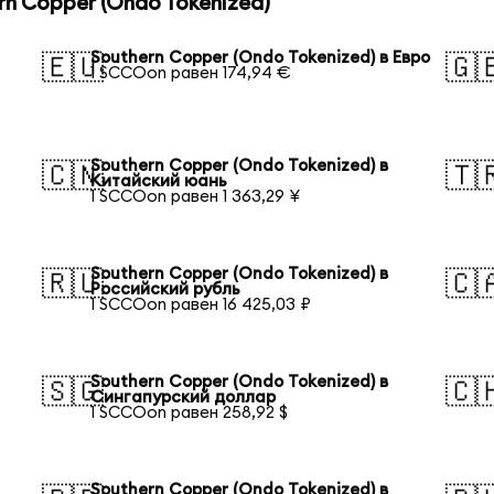
n Copper (Ondo Tokenized)
Southern Copper (Ondo Tokenized) в Евро
🇪🇺
🇬
1 SCCOon равен 174,94 €
Southern Copper (Ondo Tokenized) в
🇨🇳
🇹
Китайский юань
1 SCCOon равен 1 363,29 ¥
Southern Copper (Ondo Tokenized) в
🇷🇺
🇨
Российский рубль
1 SCCOon равен 16 425,03 ₽
Southern Copper (Ondo Tokenized) в
🇸🇬
🇨
Сингапурский доллар
1 SCCOon равен 258,92 $
Southern Copper (Ondo Tokenized) в