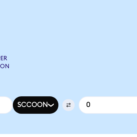
ER
QON
SCCOON