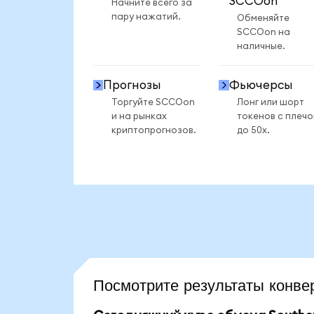
SCCOon
Начните всего за
пару нажатий.
Обменяйте
SCCOon на
наличные.
Прогнозы
Фьючерсы
Торгуйте SCCOon
Лонг или шорт
и на рынках
токенов с плеч
криптопрогнозов.
до 50x.
Посмотрите результаты кон