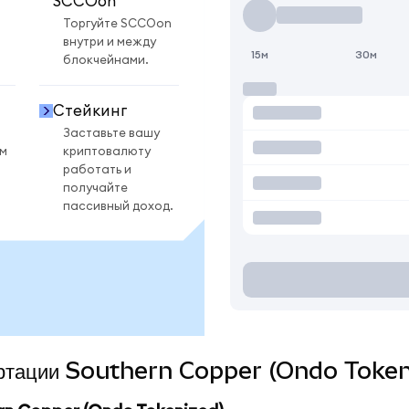
SCCOon
Торгуйте SCCOon
внутри и между
15м
30м
блокчейнами.
Стейкинг
Заставьте вашу
ом
криптовалюту
работать и
получайте
пассивный доход.
вертации Southern Copper (Ondo Token