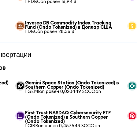
1 PDBCon равен 16,94 $
Invesco DB Commodity Index Tracking
Fund (Ondo Tokenized) в Доллар США
1 DBCon равен 28,36 $
нвертации
ов
zed)
Gemini Space Station (Ondo Tokenized) в
Southern Copper (Ondo Tokenized)
1 GEMIon равен 0,020449 SCCOon
First Trust NASDAQ Cybersecurity ETF
(Ondo Tokenized) в Southern Copper
(Ondo Tokenized)
1 CIBRon равен 0,487548 SCCOon