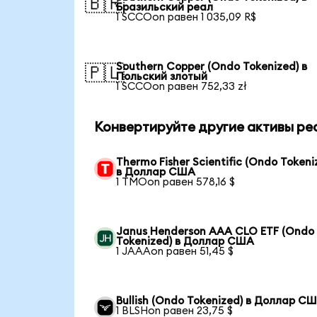
🇧🇷
Бразильский реал
1 SCCOon равен 1 035,09 R$
Southern Copper (Ondo Tokenized) в
🇵🇱
Польский злотый
1 SCCOon равен 752,33 zł
Конвертируйте другие активы ре
Thermo Fisher Scientific (Ondo Tokeni
в Доллар США
1 TMOon равен 578,16 $
Janus Henderson AAA CLO ETF (Ondo
Tokenized) в Доллар США
1 JAAAon равен 51,45 $
Bullish (Ondo Tokenized) в Доллар С
1 BLSHon равен 23,75 $