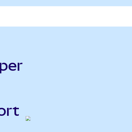
per
ort