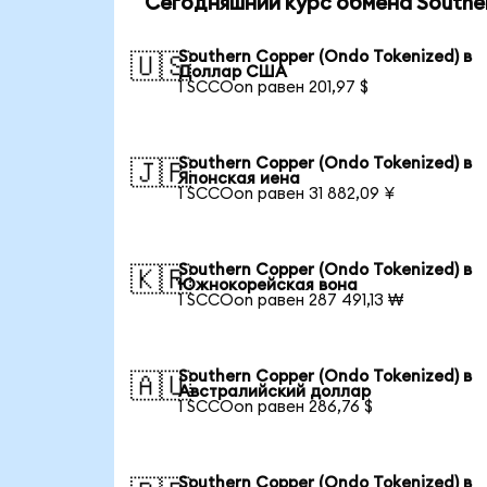
Сегодняшний курс обмена Souther
Southern Copper (Ondo Tokenized) в
🇺🇸
Доллар США
1 SCCOon равен 201,97 $
Southern Copper (Ondo Tokenized) в
🇯🇵
Японская иена
1 SCCOon равен 31 882,09 ¥
Southern Copper (Ondo Tokenized) в
🇰🇷
Южнокорейская вона
1 SCCOon равен 287 491,13 ₩
Southern Copper (Ondo Tokenized) в
🇦🇺
Австралийский доллар
1 SCCOon равен 286,76 $
Southern Copper (Ondo Tokenized) в