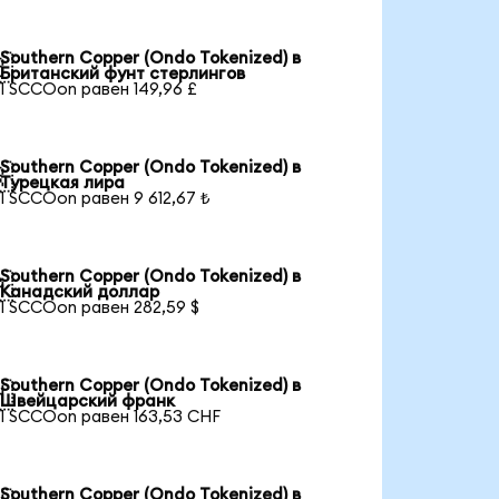
Southern Copper (Ondo Tokenized) в

Британский фунт стерлингов
1 SCCOon равен 149,96 £
Southern Copper (Ondo Tokenized) в

Турецкая лира
1 SCCOon равен 9 612,67 ₺
Southern Copper (Ondo Tokenized) в

Канадский доллар
1 SCCOon равен 282,59 $
Southern Copper (Ondo Tokenized) в

Швейцарский франк
1 SCCOon равен 163,53 CHF
Southern Copper (Ondo Tokenized) в