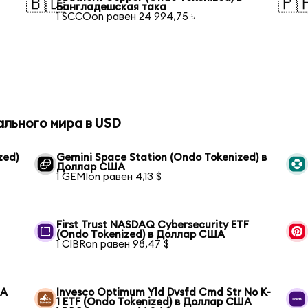
🇧🇩
🇵
Бангладешская така
1 SCCOon равен 24 994,75 ৳
ального мира в USD
zed)
Gemini Space Station (Ondo Tokenized) в
Доллар США
1 GEMIon равен 4,13 $
First Trust NASDAQ Cybersecurity ETF
(Ondo Tokenized) в Доллар США
1 CIBRon равен 98,47 $
ША
Invesco Optimum Yld Dvsfd Cmd Str No K-
1 ETF (Ondo Tokenized) в Доллар США